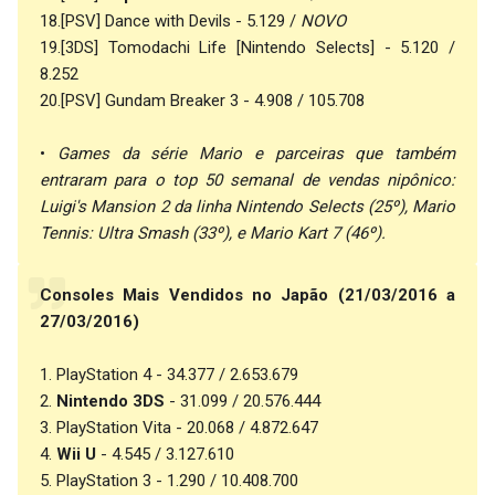
18.[PSV] Dance with Devils - 5.129 /
NOVO
19.[3DS] Tomodachi Life [Nintendo Selects] - 5.120 /
8.252
20.[PSV] Gundam Breaker 3 - 4.908 / 105.708
•
Games da série Mario e parceiras que também
entraram para o top 50 semanal de vendas nipônico:
Luigi's Mansion 2 da linha Nintendo Selects (25º), Mario
Tennis: Ultra Smash (33º), e Mario Kart 7 (46º).
Consoles Mais Vendidos no Japão (21/03/2016 a
27/03/2016)
1. PlayStation 4 - 34.377 / 2.653.679
2.
Nintendo 3DS
- 31.099 / 20.576.444
3. PlayStation Vita - 20.068 / 4.872.647
4.
Wii U
- 4.545 / 3.127.610
5. PlayStation 3 - 1.290 / 10.408.700