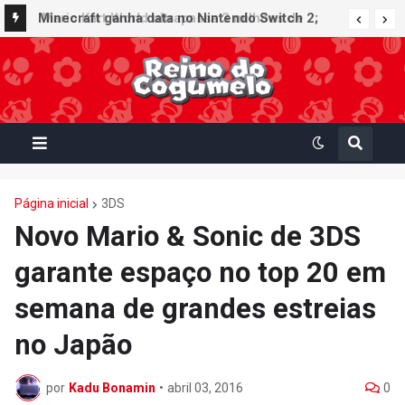
Minecraft ganha data no Nintendo Switch 2;
Super Mario Mash-Up receberá atualização
gráfica exclusiva
Página inicial
3DS
Novo Mario & Sonic de 3DS
garante espaço no top 20 em
semana de grandes estreias
no Japão
por
Kadu Bonamin
•
abril 03, 2016
0