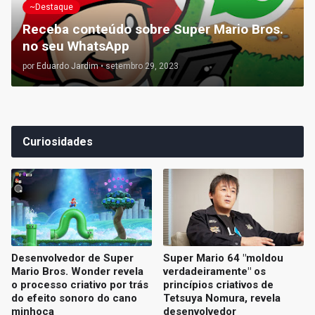
~Destaque
Receba conteúdo sobre Super Mario Bros.
no seu WhatsApp
por
Eduardo Jardim
•
setembro 29, 2023
Curiosidades
Desenvolvedor de Super
Super Mario 64 "moldou
Mario Bros. Wonder revela
verdadeiramente" os
o processo criativo por trás
princípios criativos de
do efeito sonoro do cano
Tetsuya Nomura, revela
minhoca
desenvolvedor