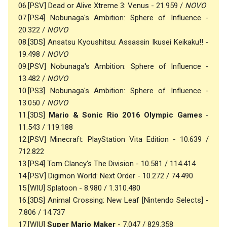
06.[PSV] Dead or Alive Xtreme 3: Venus - 21.959 /
NOVO
07.[PS4] Nobunaga's Ambition: Sphere of Influence -
20.322 /
NOVO
08.[3DS] Ansatsu Kyoushitsu: Assassin Ikusei Keikaku!! -
19.498 /
NOVO
09.[PSV] Nobunaga's Ambition: Sphere of Influence -
13.482 /
NOVO
10.[PS3] Nobunaga's Ambition: Sphere of Influence -
13.050 /
NOVO
11.[3DS]
Mario & Sonic Rio 2016 Olympic Games
-
11.543 / 119.188
12.[PSV] Minecraft: PlayStation Vita Edition - 10.639 /
712.822
13.[PS4] Tom Clancy's The Division - 10.581 / 114.414
14.[PSV] Digimon World: Next Order - 10.272 / 74.490
15.[WIU] Splatoon - 8.980 / 1.310.480
16.[3DS] Animal Crossing: New Leaf [Nintendo Selects] -
7.806 / 14.737
17.[WIU]
Super Mario Maker
- 7.047 / 829.358