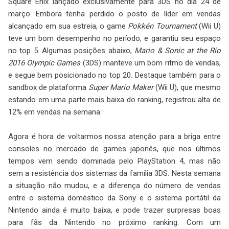
Square Enix lançado exclusivamente para 3DS no dia 24 de
março. Embora tenha perdido o posto de líder em vendas
alcançado em sua estreia, o game
Pokkén Tournament
(Wii U)
teve um bom desempenho no período, e garantiu seu espaço
no top 5. Algumas posições abaixo,
Mario & Sonic at the Rio
2016 Olympic Games
(3DS) manteve um bom ritmo de vendas,
e segue bem posicionado no top 20. Destaque também para o
sandbox de plataforma
Super Mario Maker
(Wii U), que mesmo
estando em uma parte mais baixa do ranking, registrou alta de
12% em vendas na semana.
Agora é hora de voltarmos nossa atenção para a briga entre
consoles no mercado de games japonês, que nos últimos
tempos vem sendo dominada pelo PlayStation 4, mas não
sem a resistência dos sistemas da família 3DS. Nesta semana
a situação não mudou, e a diferença do número de vendas
entre o sistema doméstico da Sony e o sistema portátil da
Nintendo ainda é muito baixa, e pode trazer surpresas boas
para fãs da Nintendo no próximo ranking. Com um