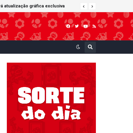
 Kart: Super Circuit (GBA)
á atualização gráfica exclusiva