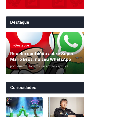
Destaque
~Destaque
Receba conteúdo sobre Super
Mario Bros. no seu WhatsApp
por
Eduardo Jardim
•
setembro 29, 2023
Curiosidades