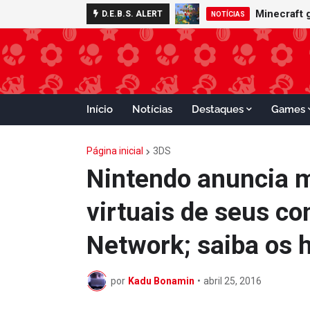
Nintendo S
Minecraft
D.E.B.S. ALERT
ADVANCE
NOTÍCIAS
Início
Notícias
Destaques
Games
Página inicial
3DS
Nintendo anuncia 
virtuais de seus co
Network; saiba os 
por
Kadu Bonamin
•
abril 25, 2016