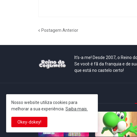
Postagem Anterior
It's-a me! Desde 2007, o Reino 
Se você é fã da franquia e de su
que está no castelo certo!
This is cinema!
Nosso website utiliza cookies para
melhorar a sua experiência.
Saiba mais.
Okey-dokey!