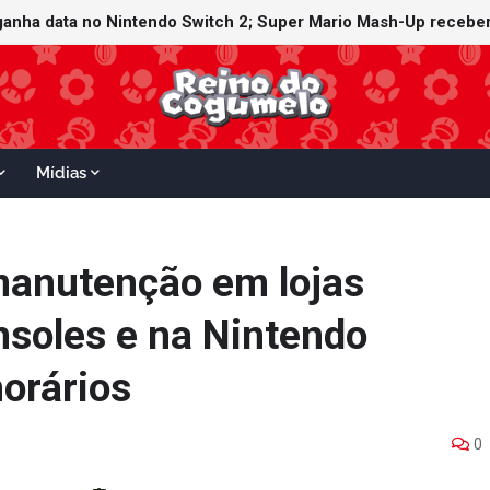
witch Online recebe ícones retrô de Mario Paint (SNES) e Mario
 ganha data no Nintendo Switch 2; Super Mario Mash-Up receber
Mídias
manutenção em lojas
nsoles e na Nintendo
horários
0