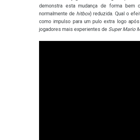
demonstra esta mudança de forma bem c
normalmente de
hitbox
) reduzida. Qual o efe
como impulso para um pulo extra logo após 
jogadores mais experientes de
Super Mario 