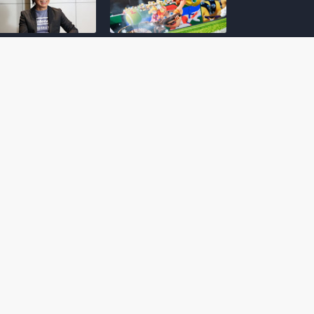
amoto incentiva
Nintendo compartilha 5
os desenvolvedores
dicas para dominar as
riarem com
quadras de tênis em
nticidade e
Mario Tennis Fever
inarem a técnica
(Switch 2)
 28, 2026
February 14, 2026
itorial #5: o app do
Nintendo dá 5 valiosas
hi para bebês Mario
dicas para triunfar na
 confusão de Ledrão
“Caça às esmeraldas”
a polícia de Isle
de Donkey Kong
ino
Bananza
mber 29, 2025
October 05, 2025