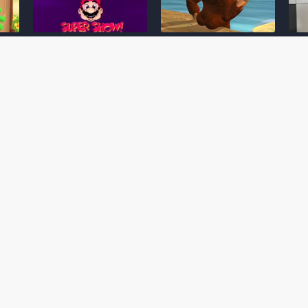
Desenho clássico The
Ex-artista da Rare
Miy
Super Mario Bros. Super
descarta série de TV
nov
Show! voltará a ser
“Donkey Kong Country”
a c
 O
exibido em emissora
como parte da evolução
aute
oto
norte-americana
visual do DK: "era
dom
horrível"
March 20, 2026
July
February 24, 2026
Toad
 O
Mario e Os Simpsons se
Série animada Donkey
Yos
 de
juntam em bizarra arte
Kong Country (1996)
+ a
interna da produção do
retorna ao YouTube de
com 
rife
cartoon Super Mario
forma oficial
Delf
World (1991)
June 19, 2025
Nove
October 07, 2025