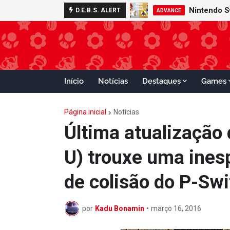
Nintendo S
D.E.B.S. ALERT
ADVANCE
Início
Notícias
Destaques
Games
Página inicial
Notícias
Última atualização
U) trouxe uma ine
de colisão do P-Swi
por
Kadu Bonamin
•
março 16, 2016