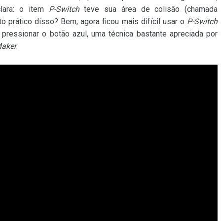
lara: o item
P-Switch
teve sua área de colisão (chamada
ito prático disso? Bem, agora ficou mais difícil usar o
P-Switch
pressionar o botão azul, uma técnica bastante apreciada por
Maker
.