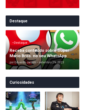
Destaque
~Destaque
Receba conteúdo sobre Super
Mario Bros. no seu WhatsApp
por
Eduardo Jardim
•
setembro 29, 2023
Curiosidades