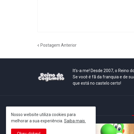
Postagem Anterior
It's-a me! Desde 2007, o Reino 
Se você é fã da franquia e de su
que está no castelo certo!
This is cinema!
Nosso website utiliza cookies para
melhorar a sua experiência.
Saiba mais.
Okey-dokey!