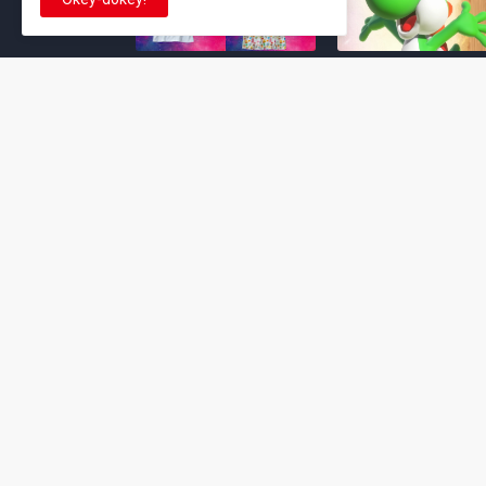
Super Mario Galaxy: O
Yoshi and the
Filme: BEAMS lança
Mysterious Book só
coleção de roupas e
nasceu por causa de
acessórios em
Super Mario Galaxy:
colaboração com o
Filme, revela Miyam
filme no Japão
July 23, 2026
July 28, 2026
Super Mario Galaxy: O
Super Mario Galaxy:
Filme: nova leva de
Filme ganha coleção
action figures com
acessórios em
Rosalina, Bowser Jr. e
colaboração com a g
muito mais é anunciada
Samantha Thavasa
pela San-ei Boeki
July 04, 2026
July 13, 2026