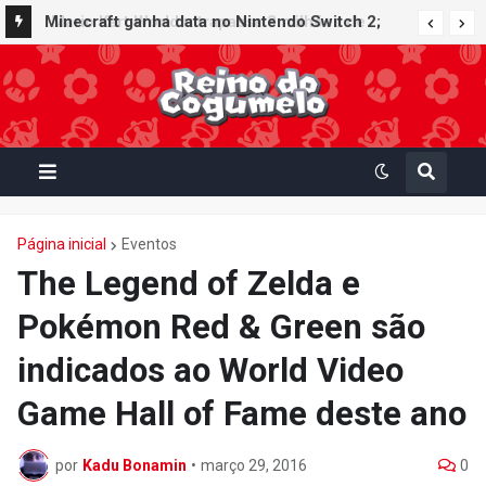
Minecraft ganha data no Nintendo Switch 2;
Super Mario Mash-Up receberá atualização
gráfica exclusiva
Página inicial
Eventos
The Legend of Zelda e
Pokémon Red & Green são
indicados ao World Video
Game Hall of Fame deste ano
por
Kadu Bonamin
•
março 29, 2016
0