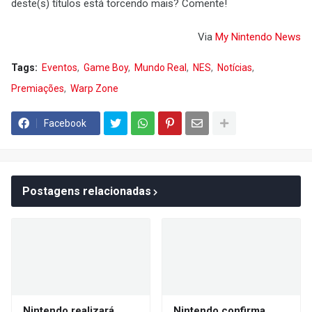
deste(s) títulos está torcendo mais? Comente!
Via
My Nintendo News
Tags:
Eventos
Game Boy
Mundo Real
NES
Notícias
Premiações
Warp Zone
Facebook
Postagens relacionadas
Nintendo realizará
Nintendo confirma