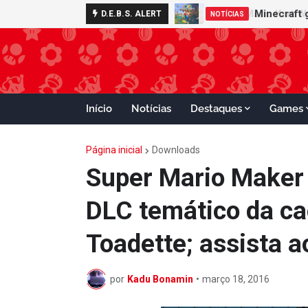
Minecraft 
D.E.B.S. ALERT
NOTÍCIAS
Início
Notícias
Destaques
Games
Página inicial
Downloads
Super Mario Maker 
DLC temático da ca
Toadette; assista a
por
Kadu Bonamin
•
março 18, 2016