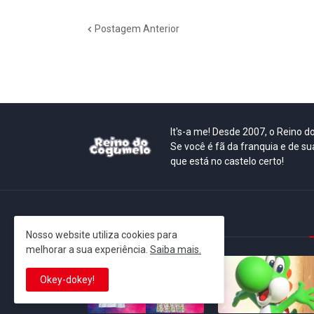
Postagem Anterior
It's-a me! Desde 2007, o Reino 
Se você é fã da franquia e de su
que está no castelo certo!
This is cinema!
Nosso website utiliza cookies para
melhorar a sua experiência.
Saiba mais.
Okey-dokey!