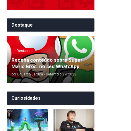
Destaque
~Destaque
Receba conteúdo sobre Super
Mario Bros. no seu WhatsApp
por
Eduardo Jardim
•
setembro 29, 2023
Curiosidades