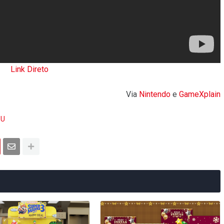
Link Direto
Via
Nintendo
e
GameXplain
 U