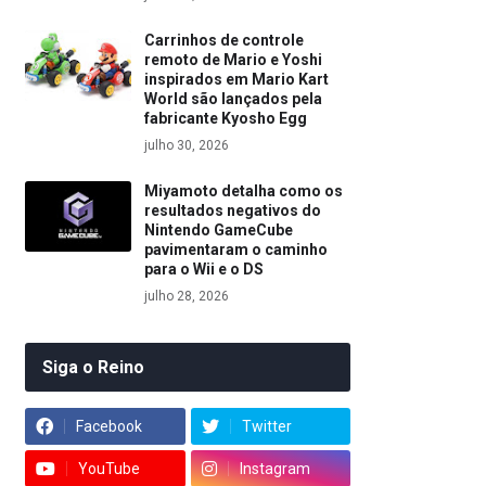
Carrinhos de controle
remoto de Mario e Yoshi
inspirados em Mario Kart
World são lançados pela
fabricante Kyosho Egg
julho 30, 2026
Miyamoto detalha como os
resultados negativos do
Nintendo GameCube
pavimentaram o caminho
para o Wii e o DS
julho 28, 2026
Siga o Reino
Facebook
Twitter
YouTube
Instagram