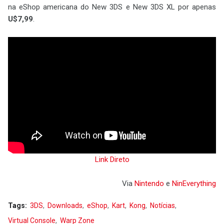
na eShop americana do New 3DS e New 3DS XL por apenas
U$7,99
.
Link Direto
Via
Nin
ten
do
e
NinEverything
Tags:
3DS
Downloads
eShop
Kart
Kong
Notícias
Virtual Console
Warp Zone