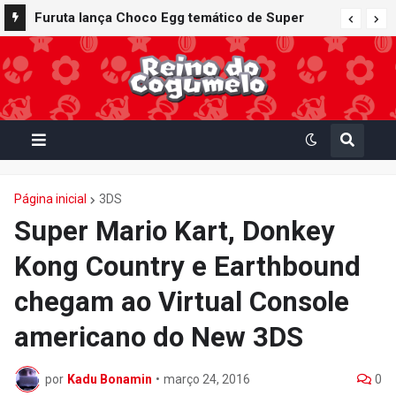
Furuta lança Choco Egg temático de Super
Mario Party Jamboree — Nintendo Switch 2
Edition + Jamboree TV com 15 miniaturas
colecionáveis
Página inicial
3DS
Super Mario Kart, Donkey
Kong Country e Earthbound
chegam ao Virtual Console
americano do New 3DS
por
Kadu Bonamin
•
março 24, 2016
0