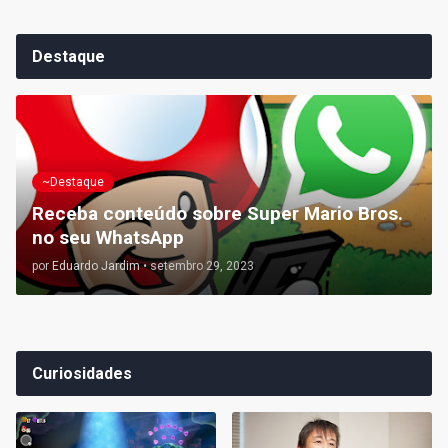
Destaque
~Destaque
Receba conteúdo sobre Super Mario Bros.
no seu WhatsApp
por
Eduardo Jardim
•
setembro 29, 2023
Curiosidades