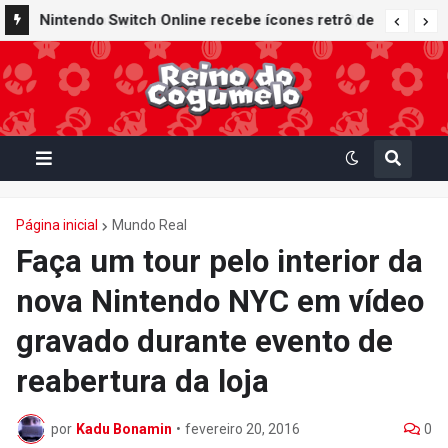
Nintendo Switch Online recebe ícones retrô de
Mario Paint (SNES) e Mario Kart: Super Circuit
(GBA)
Página inicial
Mundo Real
Faça um tour pelo interior da
nova Nintendo NYC em vídeo
gravado durante evento de
reabertura da loja
por
Kadu Bonamin
•
fevereiro 20, 2016
0