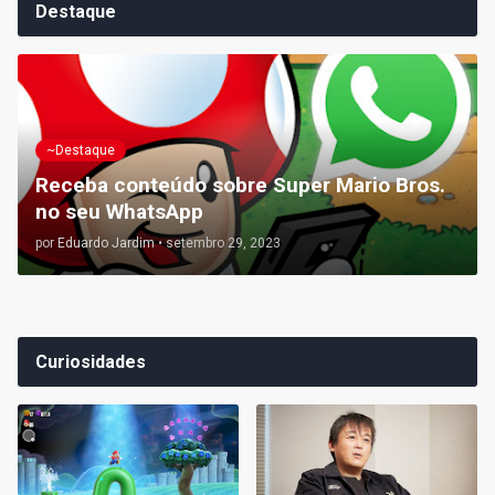
Destaque
~Destaque
Receba conteúdo sobre Super Mario Bros.
no seu WhatsApp
por
Eduardo Jardim
•
setembro 29, 2023
Curiosidades