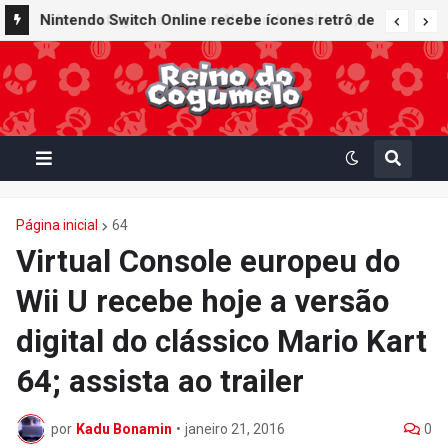
Nintendo Switch Online recebe ícones retrô de
Mario Paint (SNES) e Mario Kart: Super Circuit
(GBA)
Página inicial
64
Virtual Console europeu do
Wii U recebe hoje a versão
digital do clássico Mario Kart
64; assista ao trailer
por
Kadu Bonamin
•
janeiro 21, 2016
0