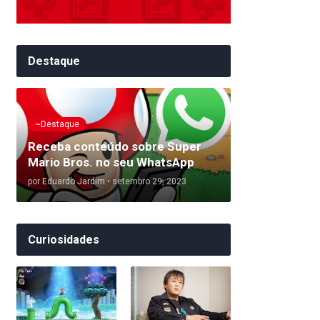
Destaque
~Destaque
Receba conteúdo sobre Super
Mario Bros. no seu WhatsApp
por
Eduardo Jardim
•
setembro 29, 2023
Curiosidades