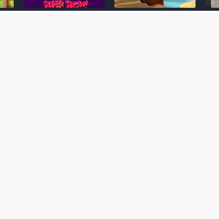
Desenho clássico The
Ex-artista da Rare
Miy
Super Mario Bros. Super
descarta série de TV
nov
Show! voltará a ser
“Donkey Kong Country”
a c
 O
exibido em emissora
como parte da evolução
aute
oto
norte-americana
visual do DK: "era
dom
horrível"
March 20, 2026
July
February 24, 2026
Toad
 O
Mario e Os Simpsons se
Série animada Donkey
Yos
 de
juntam em bizarra arte
Kong Country (1996)
+ a
interna da produção do
retorna ao YouTube de
com 
rife
cartoon Super Mario
forma oficial
Delf
World (1991)
June 19, 2025
Nove
October 07, 2025