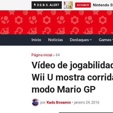
Nintendo S
D.E.B.S. ALERT
ADVANCE
Início
Notícias
Destaques
Games
Página inicial
64
Vídeo de jogabilida
Wii U mostra corrid
modo Mario GP
por
Kadu Bonamin
•
janeiro 24, 2016