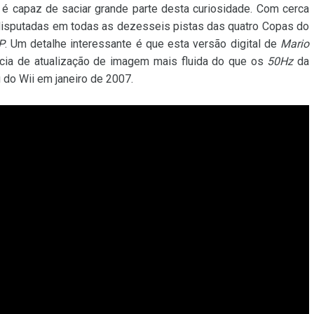
 é capaz de saciar grande parte desta curiosidade. Com cerca
 disputadas em todas as dezesseis pistas das quatro Copas do
P
. Um detalhe interessante é que esta versão digital de
Mario
ncia de atualização de imagem mais fluida do que os
50Hz
da
do Wii em janeiro de 2007.