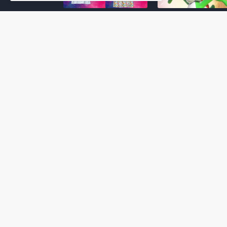
Super Mario Galaxy: O
Yoshi and the
Filme: BEAMS lança
Mysterious Book só
coleção de roupas e
nasceu por causa de
acessórios em
Super Mario Galaxy:
colaboração com o
Filme, revela Miyam
filme no Japão
July 23, 2026
July 28, 2026
Super Mario Galaxy: O
Super Mario Galaxy:
Filme: nova leva de
Filme ganha coleção
action figures com
acessórios em
Rosalina, Bowser Jr. e
colaboração com a g
muito mais é anunciada
Samantha Thavasa
pela San-ei Boeki
July 04, 2026
July 13, 2026