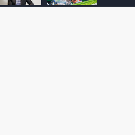
amoto incentiva
Nintendo compartilha 5
os desenvolvedores
dicas para dominar as
riarem com
quadras de tênis em
nticidade e
Mario Tennis Fever
inarem a técnica
(Switch 2)
 28, 2026
February 14, 2026
itorial #5: o app do
Nintendo dá 5 valiosas
hi para bebês Mario
dicas para triunfar na
 confusão de Ledrão
“Caça às esmeraldas”
a polícia de Isle
de Donkey Kong
ino
Bananza
mber 29, 2025
October 05, 2025