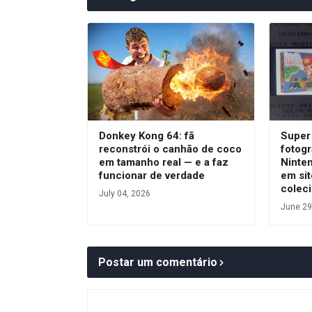
Donkey Kong 64: fã
Super 
reconstrói o canhão de coco
fotogr
em tamanho real — e a faz
Ninte
funcionar de verdade
em sit
colec
July 04, 2026
June 29
Postar um comentário