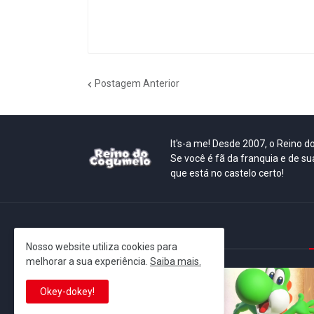
Postagem Anterior
It's-a me! Desde 2007, o Reino 
Se você é fã da franquia e de su
que está no castelo certo!
This is cinema!
Nosso website utiliza cookies para
melhorar a sua experiência.
Saiba mais.
Okey-dokey!