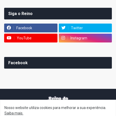
Siga o Reino
Facebook
Twitter
YouTube
Instagram
Facebook
Nosso website utiliza cookies para melhorar a sua experiência.
It's-a me! Desde 2007, o Reino do Cogumelo é o seu blog sobre
Saiba mais.