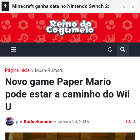
Minecraft ganha data no Nintendo Switch 2;
Super Mario Mash-Up receberá atualização
gráfica exclusiva
Página inicial
Mush-Rumors
Novo game Paper Mario
pode estar a caminho do Wii
U
por
Kadu Bonamin
•
janeiro 23, 2016
0