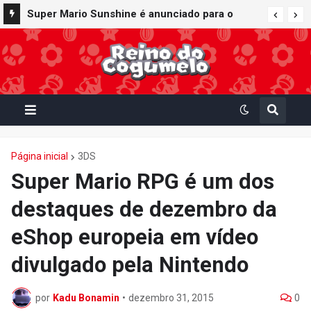
Super Mario Sunshine é anunciado para o
Nintendo GameCube - Nintendo Classics do
Nintendo Switch Online
Página inicial
3DS
Super Mario RPG é um dos
destaques de dezembro da
eShop europeia em vídeo
divulgado pela Nintendo
por
Kadu Bonamin
•
dezembro 31, 2015
0