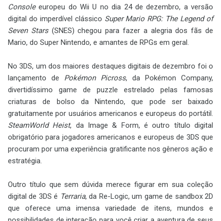
Console
europeu do Wii U no dia 24 de dezembro, a versão
digital do imperdível clássico
Super Mario RPG: The Legend of
Seven Stars
(SNES) chegou para fazer a alegria dos fãs de
Mario, do Super Nintendo, e amantes de RPGs em geral.
No 3DS, um dos maiores destaques digitais de dezembro foi o
lançamento de
Pokémon Picross
, da Pokémon Company,
divertidíssimo game de puzzle estrelado pelas famosas
criaturas de bolso da Nintendo, que pode ser baixado
gratuitamente por usuários americanos e europeus do portátil.
SteamWorld Heist
, da Image & Form, é outro título digital
obrigatório para jogadores americanos e europeus de 3DS que
procuram por uma experiência gratificante nos gêneros ação e
estratégia.
Outro título que sem dúvida merece figurar em sua coleção
digital de 3DS é
Terraria
, da Re-Logic, um game de sandbox 2D
que oferece uma imensa variedade de itens, mundos e
possibilidades de interação para você criar a aventura de seus