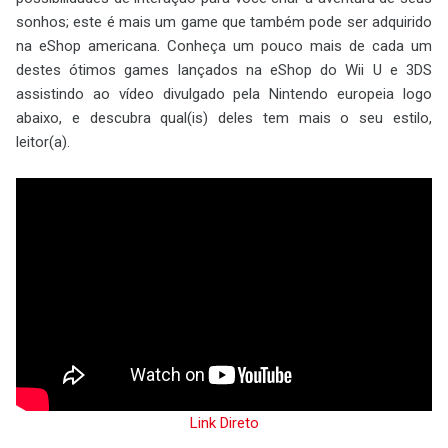
sonhos; este é mais um game que também pode ser adquirido
na eShop americana. Conheça um pouco mais de cada um
destes ótimos games lançados na eShop do Wii U e 3DS
assistindo ao vídeo divulgado pela Nintendo europeia logo
abaixo, e descubra qual(is) deles tem mais o seu estilo,
leitor(a).
Link Direto