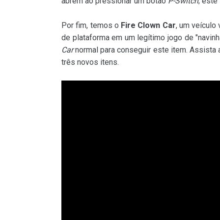
abrem ao pressionar um botão
P-Switch
; est
Por fim, temos o
Fire Clown Car
, um veículo
de plataforma em um legítimo jogo de "navinh
Car
normal para conseguir este item. Assista
três novos itens.