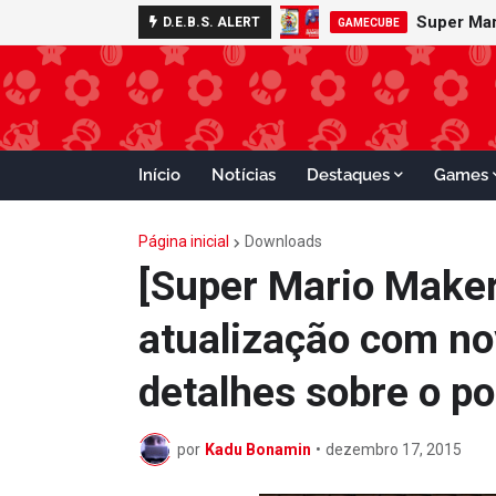
D.E.B.S. ALERT
GAMECUBE
Início
Notícias
Destaques
Games
Página inicial
Downloads
[Super Mario Maker
atualização com no
detalhes sobre o p
por
Kadu Bonamin
•
dezembro 17, 2015