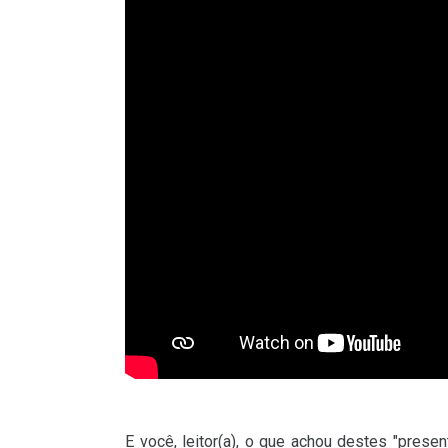
E você, leitor(a), o que achou destes "pres