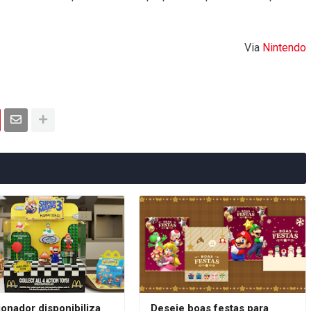
Via
Nintendo
onador disponibiliza
Deseje boas festas para