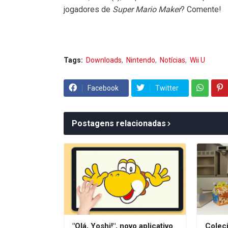
jogadores de
Super Mario Maker
? Comente!
Tags:
Downloads
Nintendo
Notícias
Wii U
Facebook
Twitter
Postagens relacionadas
"Olá, Yoshi!", novo aplicativo
Coleci