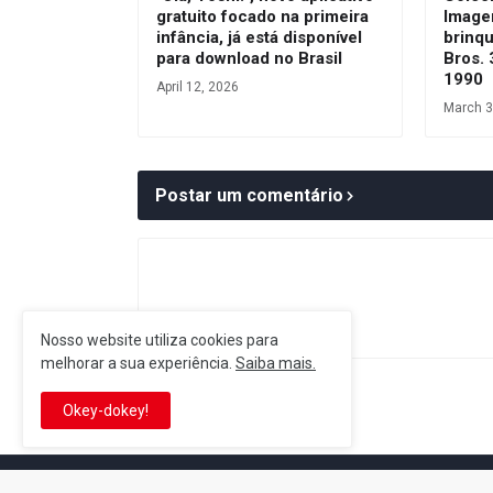
gratuito focado na primeira
Image
infância, já está disponível
brinq
para download no Brasil
Bros. 
1990
April 12, 2026
March 3
Postar um comentário
Nosso website utiliza cookies para
melhorar a sua experiência.
Saiba mais.
Postagem Anterior
Okey-dokey!