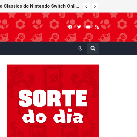
Super Mario Sunshine é anunciado para o Nintendo GameCube - Nintendo Classics do Nintendo Switch Online