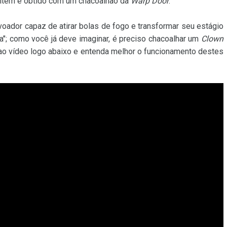
e item é obtido com um chacoalhão da
Warp Door
.
 voador capaz de atirar bolas de fogo e transformar seu estágio
a"; como você já deve imaginar, é preciso chacoalhar um
Clown
 ao vídeo logo abaixo e entenda melhor o funcionamento destes