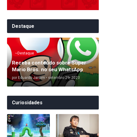
Destaque
~Destaque
Receba conteúdo sobre Super
Mario Bros. no seu WhatsApp
por
Eduardo Jardim
•
setembro 29, 2023
Curiosidades