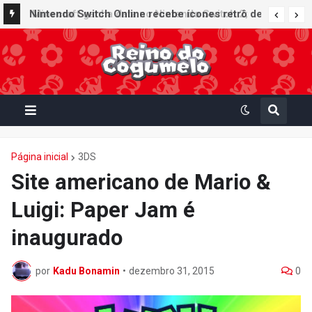
Nintendo Switch Online recebe ícones retrô de
Mario Paint (SNES) e Mario Kart: Super Circuit
(GBA)
Página inicial
3DS
Site americano de Mario &
Luigi: Paper Jam é
inaugurado
por
Kadu Bonamin
•
dezembro 31, 2015
0