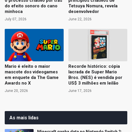
o processo criativo por trás
princípios criativos de
do efeito sonoro do cano
Tetsuya Nomura, revela
minhoca
desenvolvedor
July 07, 2026
June 22, 2026
Mario é eleito o maior
Recorde histórico: cópia
mascote dos videogames
lacrada de Super Mario
em enquete da The Game
Bros. (NES) é vendida por
Awards no X
US$ 3 milhões em leilão
June 20, 2026
June 17, 2026
As mais lidas
Minecraft ganha data no Nintendo Switch 2;