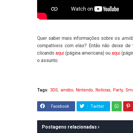
Quer saber mais informações sobre os
amii
compatíveis com elas? Então não deixe de vi
clicando
aqui
(página americana) ou
aqui
(pági
o assunto.
Tags:
3DS
amiibo
Nintendo
Notícias
Party
Sm
Facebook
Twitter
Postagens relacionadas