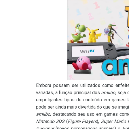
Embora possam ser utilizados como enfeite 
variadas, a função principal dos
amiibo
, seja
empolgantes tipos de conteúdo em games la
pode ser ainda mais divertida do que se imag
amiibo
, destacando seu uso em games co
Nintendo 3DS
(
Figure Players
),
Super Mario 
Designer
(novos personagens animais) e
Spl