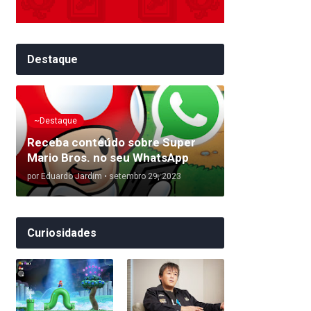
Destaque
~Destaque
Receba conteúdo sobre Super
Mario Bros. no seu WhatsApp
por
Eduardo Jardim
•
setembro 29, 2023
Curiosidades