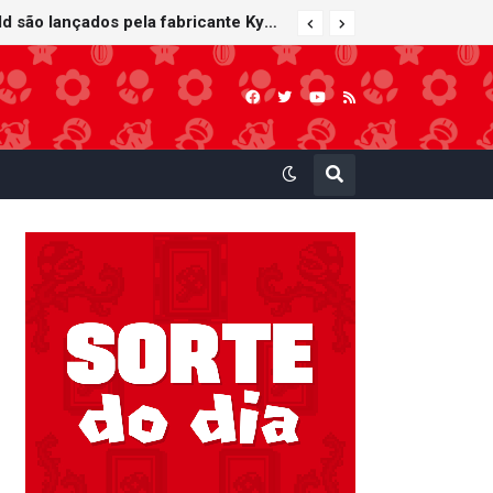
Carrinhos de controle remoto de Mario e Yoshi inspirados em Mario Kart World são lançados pela fabricante Kyosho Egg