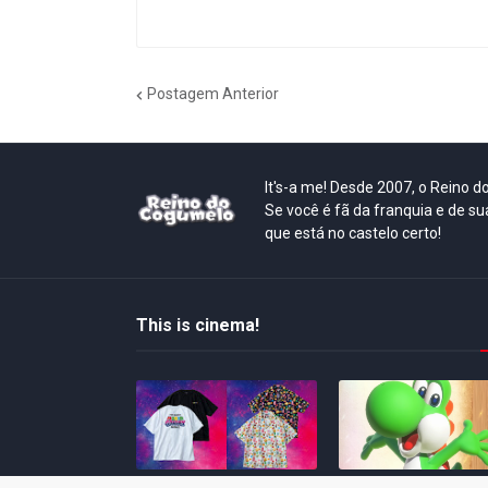
Postagem Anterior
It's-a me! Desde 2007, o Reino 
Se você é fã da franquia e de su
que está no castelo certo!
This is cinema!
Super Mario Galaxy: O
Yoshi and the