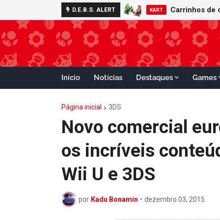
D.E.B.S. ALERT
KART
Início
Notícias
Destaques
Games
Página inicial
3DS
Novo comercial eur
os incríveis conteú
Wii U e 3DS
por
Kadu Bonamin
•
dezembro 03, 2015