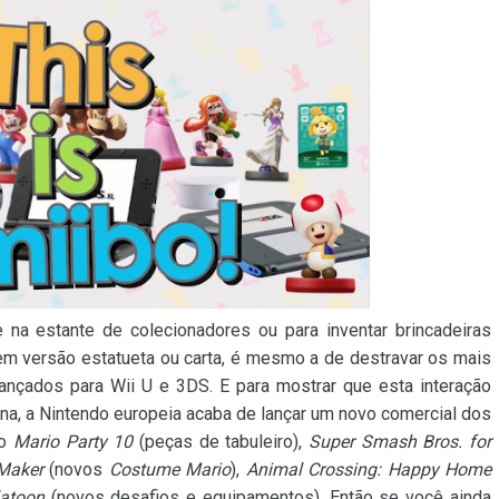
na estante de colecionadores ou para inventar brincadeiras
 em versão estatueta ou carta, é mesmo a de destravar os mais
nçados para Wii U e 3DS. E para mostrar que esta interação
ina, a Nintendo europeia acaba de lançar um novo comercial dos
mo
Mario Party 10
(peças de tabuleiro),
Super Smash Bros. for
Maker
(novos
Costume Mario
),
Animal Crossing: Happy Home
atoon
(novos desafios e equipamentos). Então se você ainda