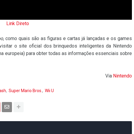
Link Direto
bo
, como quais são as figuras e cartas já lançadas e os games
sitar o site oficial dos brinquedos inteligentes da Nintendo
na europeia) para obter todas as informações essenciais sobre
Via
Nintendo
ash
Super Mario Bros.
Wii U