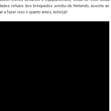
idades virtuais dos brinquedos
amiibo
da Nintendo, assista ao
a fazer isso o quanto antes, leitor(a)!