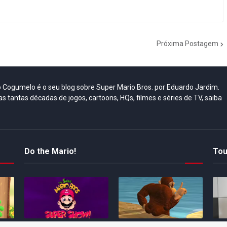
Próxima Postagem
do Cogumelo é o seu blog sobre Super Mario Bros. por Eduardo Jardim.
as tantas décadas de jogos, cartoons, HQs, filmes e séries de TV, saiba
Do the Mario!
Tou
Desenho clássico The
Ex-artista da Rare
Miy