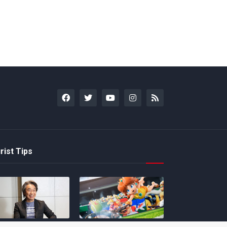
rist Tips
amoto incentiva
Nintendo compartilha 5