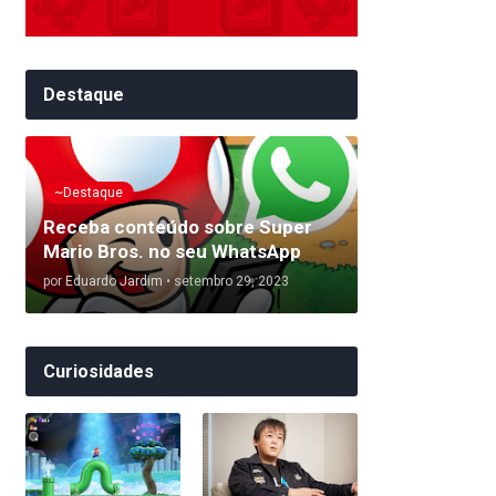
Destaque
~Destaque
Receba conteúdo sobre Super
Mario Bros. no seu WhatsApp
por
Eduardo Jardim
•
setembro 29, 2023
Curiosidades