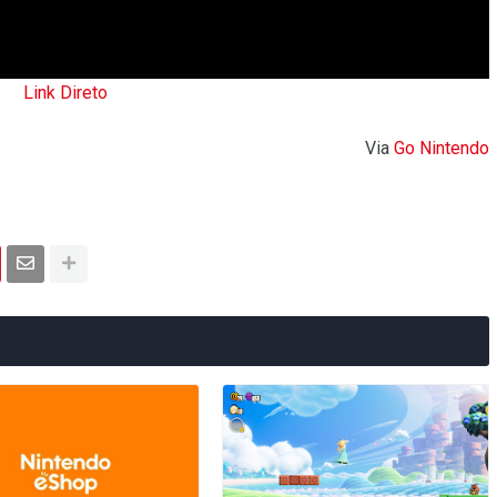
Link Direto
Via
Go Nintendo