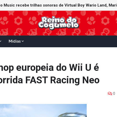
Mídias
op europeia do Wii U é
orrida FAST Racing Neo
0