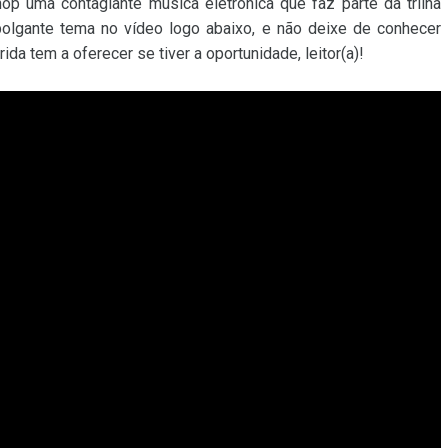
p uma contagiante música eletrônica que faz parte da trilha
olgante tema no vídeo logo abaixo, e não deixe de conhecer
a tem a oferecer se tiver a oportunidade, leitor(a)!