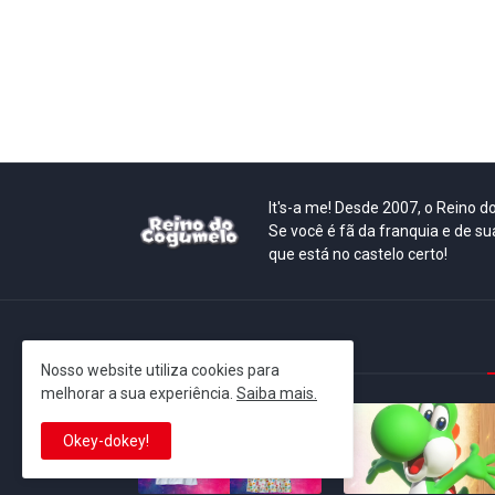
It's-a me! Desde 2007, o Reino 
Se você é fã da franquia e de su
que está no castelo certo!
This is cinema!
Nosso website utiliza cookies para
melhorar a sua experiência.
Saiba mais.
Okey-dokey!