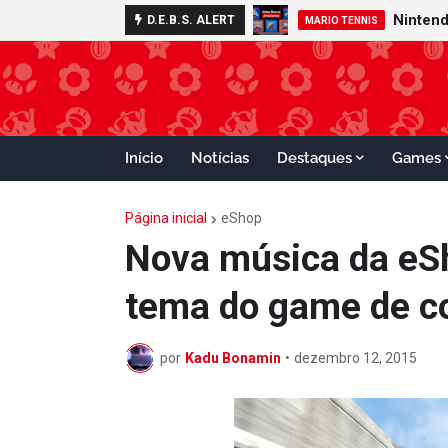
D.E.B.S. ALERT
MARIO TENNIS
Início
Notícias
Destaques
Games
Página inicial
eShop
Nova música da eSh
tema do game de c
por
Kadu Bonamin
•
dezembro 12, 2015