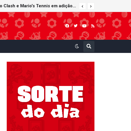
Nintendo Music recebe trilhas sonoras de Virtual Boy Wario Land, Mario Clash e Mario's Tennis em adição histórica ao catálogo