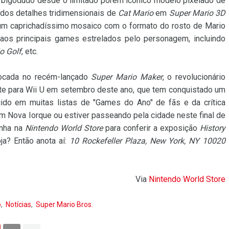
 bigodudo desde o limitado porém icônico modelo pixelado de
udos detalhes tridimensionais de
Cat Mario
em
Super Mario 3D
 um caprichadíssimo mosaico com o formato do rosto de Mario
aos principais games estrelados pelo personagem, incluindo
o Golf
, etc.
 focada no recém-lançado
Super Mario Maker
, o revolucionário
te para Wii U em setembro deste ano, que tem conquistado um
ido em muitas listas de "Games do Ano" de fãs e da crítica
m Nova Iorque ou estiver passeando pela cidade neste final de
inha na
Nintendo World Store
para conferir a exposição
History
ja? Então anota aí:
10 Rockefeller Plaza, New York, NY 10020
Via
Nintendo World Store
o
Notícias
Super Mario Bros.