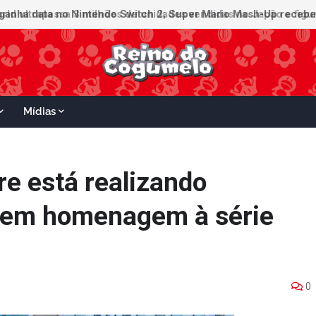
ganha data no Nintendo Switch 2; Super Mario Mash-Up receberá
Mídias
re está realizando
l em homenagem à série
0