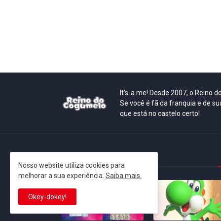
It's-a me! Desde 2007, o Reino 
Se você é fã da franquia e de su
que está no castelo certo!
This is cinema!
Nosso website utiliza cookies para
melhorar a sua experiência.
Saiba mais.
Okey-dokey!