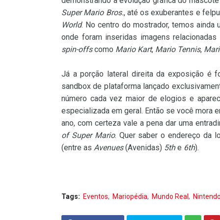
demonstrando a evolução gráfica do mascote
Super Mario Bros.
, até os exuberantes e felp
World
. No centro do mostrador, temos ainda
onde foram inseridas imagens relacionadas 
spin-offs
como
Mario Kart
,
Mario Tennis
,
Mari
Já a porção lateral direita da exposição é
sandbox de plataforma lançado exclusivamen
número cada vez maior de elogios e aparec
especializada em geral. Então se você mora e
ano, com certeza vale a pena dar uma entrad
of Super Mario
. Quer saber o endereço da lo
(entre as
Avenues
(Avenidas)
5th
e
6th
).
Tags:
Eventos
Mariopédia
Mundo Real
Nintend