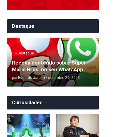
Destaque
~Destaque
Receba conteúdo sobre Super
Mario Bros. no seu WhatsApp
por
Eduardo Jardim
•
setembro 29, 2023
Curiosidades