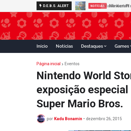
Minecraft 
D.E.B.S. ALERT
NOTÍCIAS
Início
Notícias
Destaques
Games
Página inicial
Eventos
Nintendo World Sto
exposição especia
Super Mario Bros.
por
Kadu Bonamin
•
dezembro 26, 2015