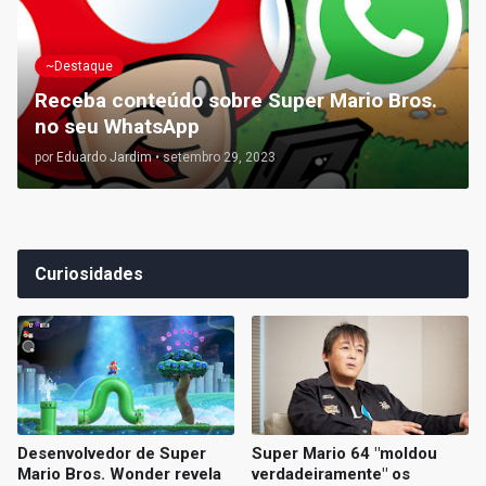
~Destaque
Receba conteúdo sobre Super Mario Bros.
no seu WhatsApp
por
Eduardo Jardim
•
setembro 29, 2023
Curiosidades
Desenvolvedor de Super
Super Mario 64 "moldou
Mario Bros. Wonder revela
verdadeiramente" os