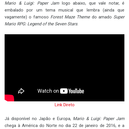
Mario & Luigi: Paper Jam
logo abaixo, que vale notar, é
embalado por um tema musical que lembra (ainda que
vagamente) o famoso
Forest Maze Theme
do amado
Super
Mario RPG: Legend of the Seven Stars
.
Link Direto
Já disponível no Japão e Europa,
Mario & Luigi: Paper Jam
chega à América do Norte no dia 22 de janeiro de 2016, e a