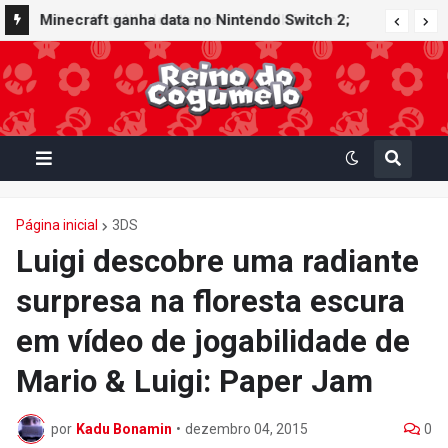
Minecraft ganha data no Nintendo Switch 2;
Super Mario Mash-Up receberá atualização
gráfica exclusiva
Página inicial
3DS
Luigi descobre uma radiante
surpresa na floresta escura
em vídeo de jogabilidade de
Mario & Luigi: Paper Jam
por
Kadu Bonamin
•
dezembro 04, 2015
0