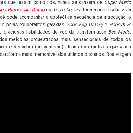
eles que, assim como nós, nunca se cansam de
Super Mario
deo Games Are Dumb
do
YouTube
, traz toda a primeira hora da
ocê pode acompanhar a apoteótica sequência de introdução, o
io pelas exuberantes galáxias
Good Egg Galaxy
e
Honeyhive
s graciosas habilidades de voo da transformação
Bee Mario
.
 das melodias orquestradas mais sensacionais de todos os
xo e descubra (ou confirme) alguns dos motivos que ainda
plataforma mais memorável dos últimos oito anos. Boa viagem