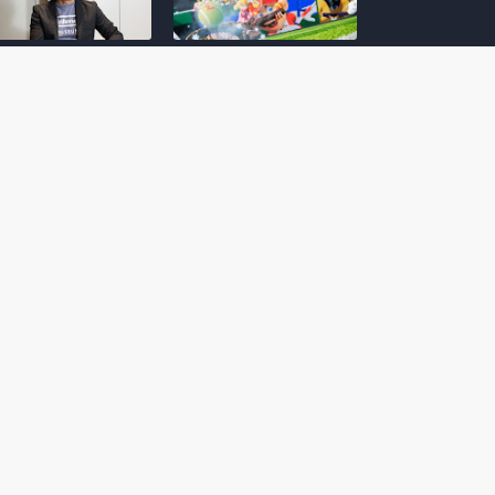
amoto incentiva
Nintendo compartilha 5
os desenvolvedores
dicas para dominar as
riarem com
quadras de tênis em
nticidade e
Mario Tennis Fever
inarem a técnica
(Switch 2)
 28, 2026
February 14, 2026
itorial #5: o app do
Nintendo dá 5 valiosas
hi para bebês Mario
dicas para triunfar na
 confusão de Ledrão
“Caça às esmeraldas”
a polícia de Isle
de Donkey Kong
ino
Bananza
mber 29, 2025
October 05, 2025