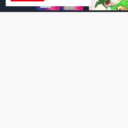
Super Mario Galaxy: O
Yoshi and the
Filme: BEAMS lança
Mysterious Book só
coleção de roupas e
nasceu por causa de
acessórios em
Super Mario Galaxy:
colaboração com o
Filme, revela Miyam
filme no Japão
July 23, 2026
July 28, 2026
Super Mario Galaxy: O
Super Mario Galaxy:
Filme: nova leva de
Filme ganha coleção
action figures com
acessórios em
Rosalina, Bowser Jr. e
colaboração com a g
muito mais é anunciada
Samantha Thavasa
pela San-ei Boeki
July 04, 2026
July 13, 2026