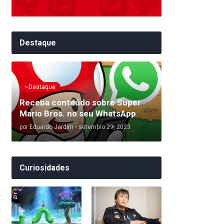
Destaque
~Destaque
Receba conteúdo sobre Super
Mario Bros. no seu WhatsApp
por
Eduardo Jardim
•
setembro 29, 2023
Curiosidades