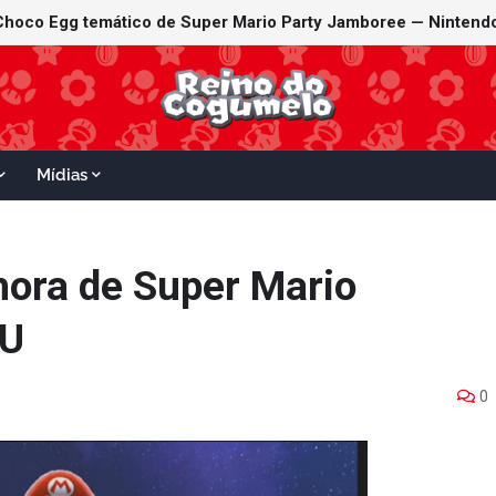
Mídias
hora de Super Mario
 U
0