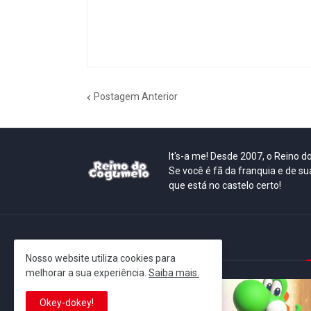
Postagem Anterior
It's-a me! Desde 2007, o Reino 
Se você é fã da franquia e de su
que está no castelo certo!
This is cinema!
Nosso website utiliza cookies para
melhorar a sua experiência.
Saiba mais.
Okey-dokey!