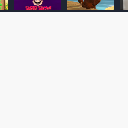
Desenho clássico The
Ex-artista da Rare
Miy
Super Mario Bros. Super
descarta série de TV
nov
Show! voltará a ser
“Donkey Kong Country”
a c
 O
exibido em emissora
como parte da evolução
aute
oto
norte-americana
visual do DK: "era
dom
horrível"
March 20, 2026
July
February 24, 2026
Toad
 O
Mario e Os Simpsons se
Série animada Donkey
Yos
 de
juntam em bizarra arte
Kong Country (1996)
+ a
interna da produção do
retorna ao YouTube de
com 
rife
cartoon Super Mario
forma oficial
Delf
World (1991)
June 19, 2025
Nove
October 07, 2025