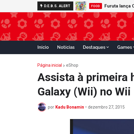
D.E.B.S. ALERT
FOOD
Início
Notícias
Destaques
Games
Página inicial
eShop
Assista à primeira 
Galaxy (Wii) no Wii
por
Kadu Bonamin
•
dezembro 27, 2015