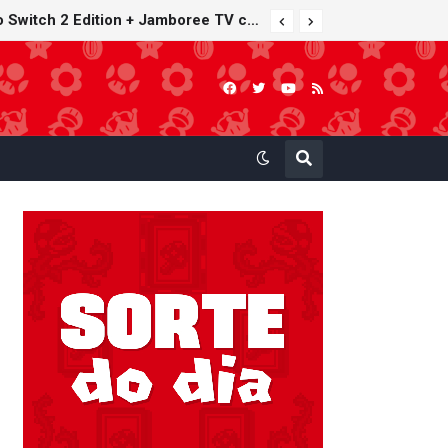
Furuta lança Choco Egg temático de Super Mario Party Jamboree — Nintendo Switch 2 Edition + Jamboree TV com 15 miniaturas colecionáveis