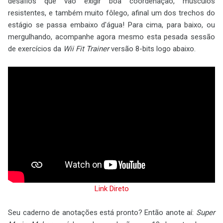
desafios que vão exigir boa coordenação, músculos
resistentes, e também muito fôlego, afinal um dos trechos do
estágio se passa embaixo d'água! Para cima, para baixo, ou
mergulhando, acompanhe agora mesmo esta pesada sessão
de exercícios da
Wii Fit Trainer
versão 8-bits logo abaixo.
Link Direto
Seu caderno de anotações está pronto? Então anote aí:
Super