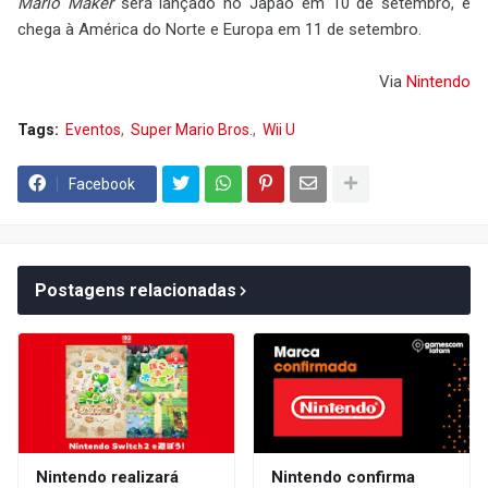
Mario Maker
será lançado no Japão em 10 de setembro, e
chega à América do Norte e Europa em 11 de setembro.
Via
Nintendo
Tags:
Eventos
Super Mario Bros.
Wii U
Facebook
Postagens relacionadas
Nintendo realizará
Nintendo confirma