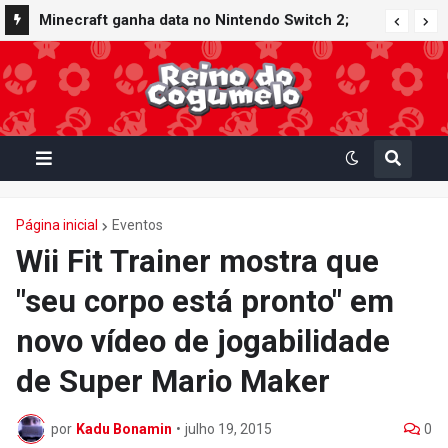
Minecraft ganha data no Nintendo Switch 2;
Super Mario Mash-Up receberá atualização
gráfica exclusiva
Página inicial
Eventos
Wii Fit Trainer mostra que
"seu corpo está pronto" em
novo vídeo de jogabilidade
de Super Mario Maker
por
Kadu Bonamin
•
julho 19, 2015
0