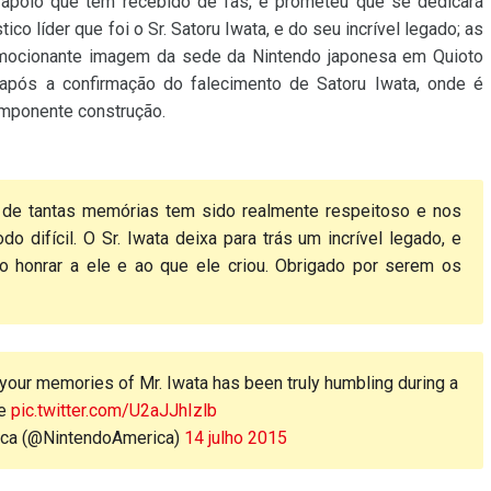
poio que tem recebido de fãs, e prometeu que se dedicará
co líder que foi o Sr. Satoru Iwata, e do seu incrível legado; as
ocionante imagem da sede da Nintendo japonesa em Quioto
 após a confirmação do falecimento de Satoru Iwata, onde é
 imponente construção.
 de tantas memórias tem sido realmente respeitoso e nos
 difícil. O Sr. Iwata deixa para trás um incrível legado, e
 honrar a ele e ao que ele criou. Obrigado por serem os
 your memories of Mr. Iwata has been truly humbling during a
me
pic.twitter.com/U2aJJhIzlb
ica (@NintendoAmerica)
14 julho 2015