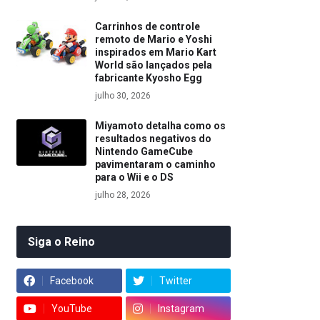
Carrinhos de controle
remoto de Mario e Yoshi
inspirados em Mario Kart
World são lançados pela
fabricante Kyosho Egg
julho 30, 2026
Miyamoto detalha como os
resultados negativos do
Nintendo GameCube
pavimentaram o caminho
para o Wii e o DS
julho 28, 2026
Siga o Reino
Facebook
Twitter
YouTube
Instagram