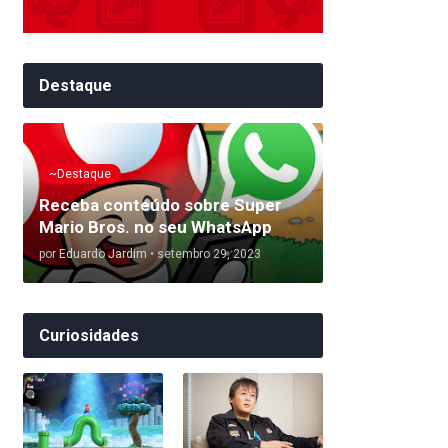
Destaque
~Destaque
Receba conteúdo sobre Super
Mario Bros. no seu WhatsApp
por
Eduardo Jardim
•
setembro 29, 2023
Curiosidades