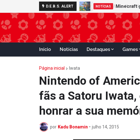
Minecraft 
D.E.B.S. ALERT
NOTÍCIAS
Início
Notícias
Destaques
Games
Página inicial
Iwata
Nintendo of Americ
fãs a Satoru Iwata,
honrar a sua memó
por
Kadu Bonamin
•
julho 14, 2015