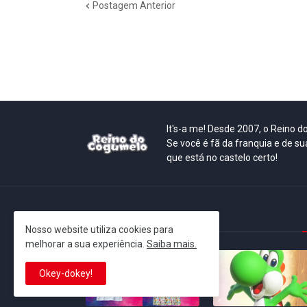
Postagem Anterior
It's-a me! Desde 2007, o Reino 
Se você é fã da franquia e de su
que está no castelo certo!
This is cinema!
Nosso website utiliza cookies para
melhorar a sua experiência.
Saiba mais.
Okey-dokey!