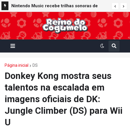
Nintendo Music recebe trilhas sonoras de
Virtual Boy Wario Land, Mario Clash e Mario's
Tennis em adição histórica ao catálogo
Página inicial
DS
Donkey Kong mostra seus
talentos na escalada em
imagens oficiais de DK:
Jungle Climber (DS) para Wii
U