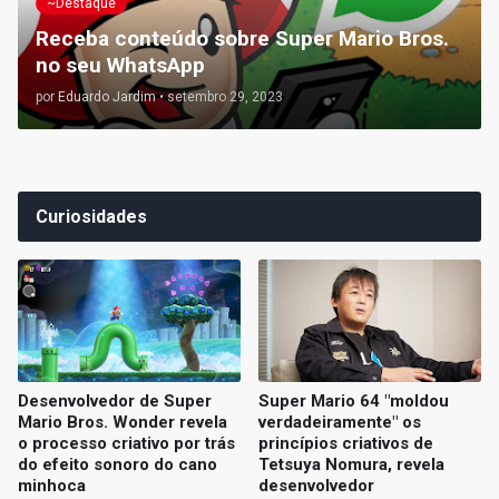
~Destaque
Receba conteúdo sobre Super Mario Bros.
no seu WhatsApp
por
Eduardo Jardim
•
setembro 29, 2023
Curiosidades
Desenvolvedor de Super
Super Mario 64 "moldou
Mario Bros. Wonder revela
verdadeiramente" os
o processo criativo por trás
princípios criativos de
do efeito sonoro do cano
Tetsuya Nomura, revela
minhoca
desenvolvedor