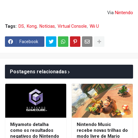
Via
Nintendo
Tags:
DS
Kong
Notícias
Virtual Console
Wii U
Facebook
Postagens relacionadas
Miyamoto detalha
Nintendo Music
como os resultados
recebe novas trilhas do
negativos do Nintendo
modo livre de Mario