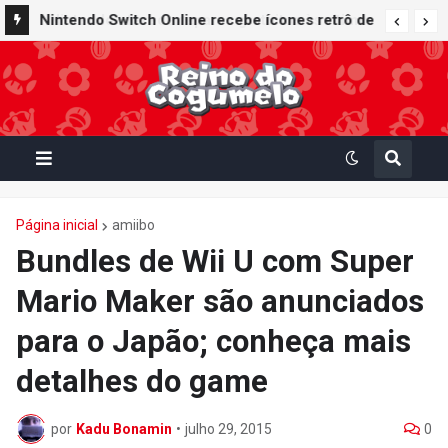
Nintendo oferece reparos gratuitos às vítimas
Nintendo Switch Online recebe ícones retrô de
do terremoto de Kumamoto e doa 50 milhões
Mario Paint (SNES) e Mario Kart: Super Circuit
de ienes à Cruz Vermelha
(GBA)
Página inicial
amiibo
Bundles de Wii U com Super
Mario Maker são anunciados
para o Japão; conheça mais
detalhes do game
por
Kadu Bonamin
•
julho 29, 2015
0