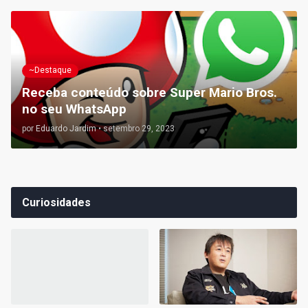
~Destaque
Receba conteúdo sobre Super Mario Bros.
no seu WhatsApp
por
Eduardo Jardim
•
setembro 29, 2023
Curiosidades