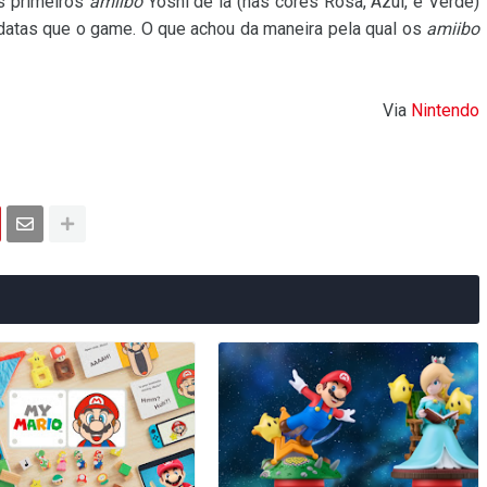
ês primeiros
amiibo
Yoshi de lã (nas cores Rosa, Azul, e Verde)
atas que o game. O que achou da maneira pela qual os
amiibo
Via
Nintendo