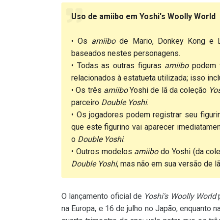
Uso de amiibo em Yoshi's Woolly World
• Os
amiibo
de Mario, Donkey Kong e Lin
baseados nestes personagens.
• Todas as outras figuras
amiibo
podem ta
relacionados à estatueta utilizada; isso inc
• Os três
amiibo
Yoshi de lã da coleção
Yos
parceiro
Double Yoshi
.
• Os jogadores podem registrar seu figuri
que este figurino vai aparecer imediatamen
o
Double Yoshi
.
• Outros modelos
amiibo
do Yoshi (da col
Double Yoshi
, mas não em sua versão de lã
O lançamento oficial de
Yoshi's Woolly World
p
na Europa, e 16 de julho no Japão, enquanto 