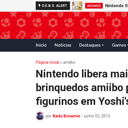
Nintendo S
D.E.B.S. ALERT
ADVANCE
Início
Notícias
Destaques
Games
Página inicial
amiibo
Nintendo libera mai
brinquedos amiibo p
figurinos em Yoshi'
por
Kadu Bonamin
•
junho 02, 2015