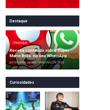
Destaque
~Destaque
Receba conteúdo sobre Super
Mario Bros. no seu WhatsApp
por
Eduardo Jardim
•
setembro 29, 2023
Curiosidades