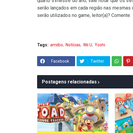
quarto trimestre do ano; vale notar que os tr
serão lançados em cada região nas mesmas d
serão utilizados no game, leitor(a)? Comente.
Tags:
amiibo
Notícias
Wii U
Yoshi
Facebook
Twitter
Postagens relacionadas