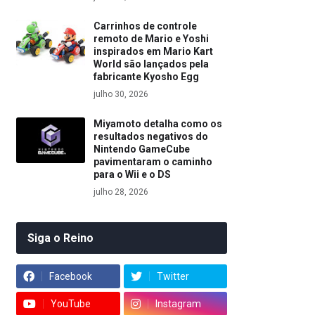
Carrinhos de controle
remoto de Mario e Yoshi
inspirados em Mario Kart
World são lançados pela
fabricante Kyosho Egg
julho 30, 2026
Miyamoto detalha como os
resultados negativos do
Nintendo GameCube
pavimentaram o caminho
para o Wii e o DS
julho 28, 2026
Siga o Reino
Facebook
Twitter
YouTube
Instagram