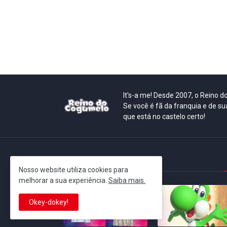
It's-a me! Desde 2007, o Reino 
Se você é fã da franquia e de su
que está no castelo certo!
This is cinema!
Nosso website utiliza cookies para
melhorar a sua experiência.
Saiba mais.
Okey-dokey!