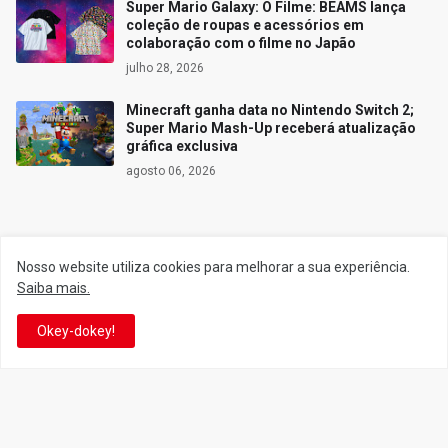
Super Mario Galaxy: O Filme: BEAMS lança
coleção de roupas e acessórios em
colaboração com o filme no Japão
julho 28, 2026
Minecraft ganha data no Nintendo Switch 2;
Super Mario Mash-Up receberá atualização
gráfica exclusiva
agosto 06, 2026
Siga o Reino
Nosso website utiliza cookies para melhorar a sua experiência.
Saiba mais.
Facebook
Twitter
Okey-dokey!
YouTube
Instagram