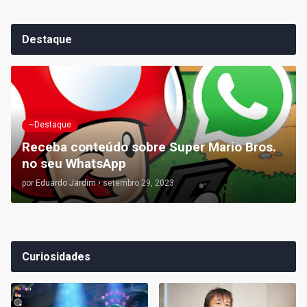
Destaque
~Destaque
Receba conteúdo sobre Super Mario Bros.
no seu WhatsApp
por
Eduardo Jardim
•
setembro 29, 2023
Curiosidades