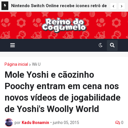
Nintendo Switch Online recebe ícones retrô de
Mario Paint (SNES) e Mario Kart: Super Circuit
(GBA)
Página inicial
Wii U
Mole Yoshi e cãozinho
Poochy entram em cena nos
novos vídeos de jogabilidade
de Yoshi's Woolly World
por
Kadu Bonamin
•
junho 05, 2015
0