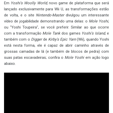
Em
Yoshi's Woolly World
, novo game de plataforma que será
lançado exclusivamente para Wii U, as transformações estão
de volta, e o site
Nintendo-Master
divulgou um interessante
vídeo de jogabilidade demonstrando uma delas: o
Mole Yoshi
,
ou "Yoshi Toupeira", se você preferir. Similar ao que ocorre
com a transformação
Mole Tank
dos games
Yoshi's Island
, e
também com o
Digger
de
Kirby's Epic Yarn
(Wii), quando Yoshi
está nesta forma, ele é capaz de abrir caminho através de
grossas camadas de lâ (e também de blocos de pedra) com
suas patas escavadeiras; confira o
Mole Yoshi
em ação logo
abaixo.