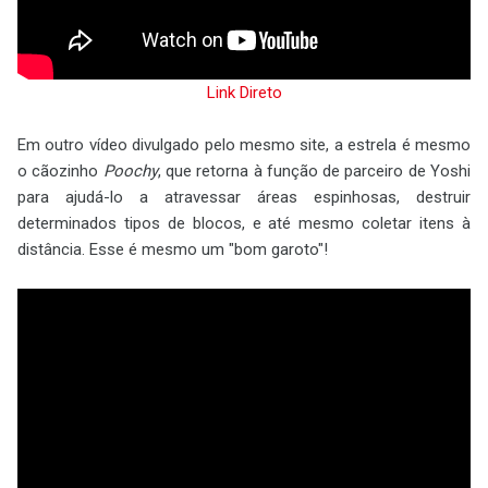
Link Direto
Em outro vídeo divulgado pelo mesmo site, a estrela é mesmo
o cãozinho
Poochy
, que retorna à função de parceiro de Yoshi
para ajudá-lo a atravessar áreas espinhosas, destruir
determinados tipos de blocos, e até mesmo coletar itens à
distância. Esse é mesmo um "bom garoto"!