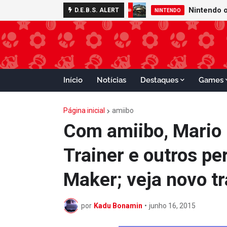
D.E.B.S. ALERT
NINTENDO
Início
Notícias
Destaques
Games
Página inicial
amiibo
Com amiibo, Mario p
Trainer e outros p
Maker; veja novo tr
por
Kadu Bonamin
•
junho 16, 2015