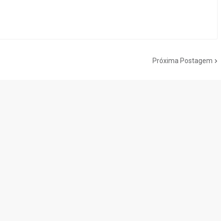
Próxima Postagem
do Cogumelo é o seu blog sobre Super Mario Bros. por Eduardo Jardim.
as tantas décadas de jogos, cartoons, HQs, filmes e séries de TV, saiba
Do the Mario!
Tou