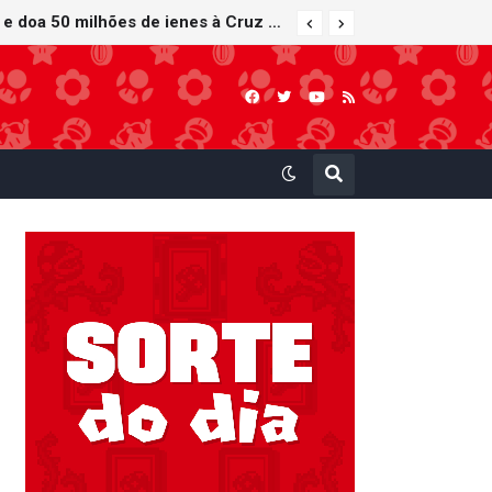
Nintendo oferece reparos gratuitos às vítimas do terremoto de Kumamoto e doa 50 milhões de ienes à Cruz Vermelha