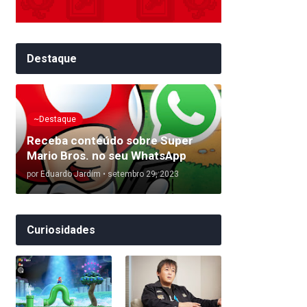
Destaque
~Destaque
Receba conteúdo sobre Super
Mario Bros. no seu WhatsApp
por
Eduardo Jardim
•
setembro 29, 2023
Curiosidades