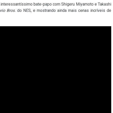
 interessantíssimo bate-papo com Shigeru Miyamoto e Takashi
rio Bros.
do NES, e mostrando ainda mais cenas incríveis de