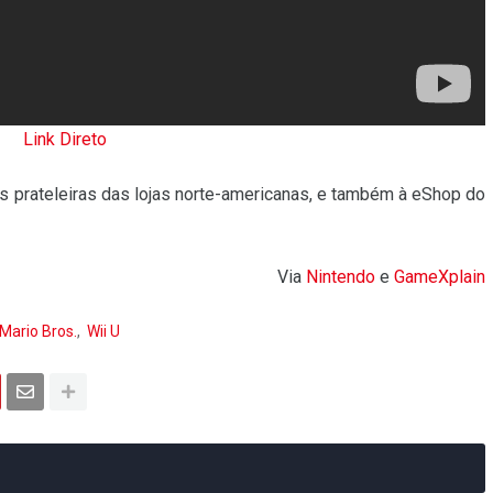
Link Direto
s prateleiras das lojas norte-americanas, e também à eShop do
Via
Nintendo
e
GameXplain
Mario Bros.
Wii U