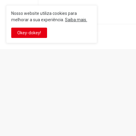
Nosso website utiliza cookies para
melhorar a sua experiência.
Saiba mais.
Okey-dokey!
Postagem Anterior
It's-a me! Desde 2007, o Reino 
Se você é fã da franquia e de su
que está no castelo certo!
This is cinema!