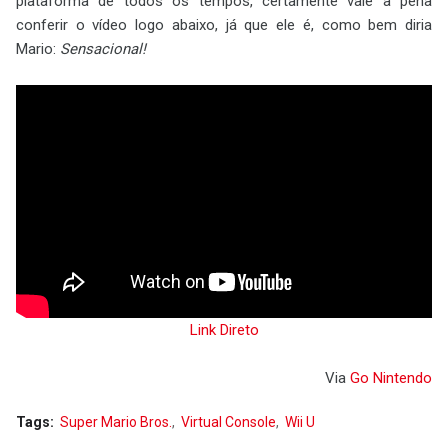
plataforma de todos os tempos, certamente vale a pena
conferir o vídeo logo abaixo, já que ele é, como bem diria
Mario:
Sensacional!
Link Direto
Via
Go Nintendo
Tags:
Super Mario Bros.
Virtual Console
Wii U