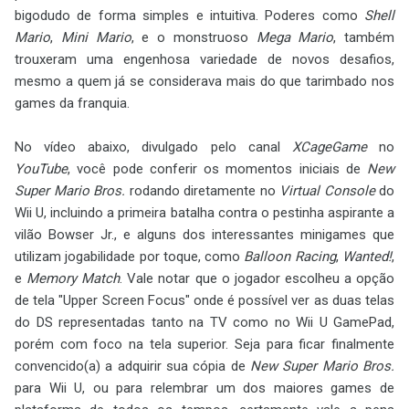
bigodudo de forma simples e intuitiva. Poderes como
Shell
Mario
,
Mini Mario
, e o monstruoso
Mega Mario
, também
trouxeram uma engenhosa variedade de novos desafios,
mesmo a quem já se considerava mais do que tarimbado nos
games da franquia.
No vídeo abaixo, divulgado pelo canal
XCageGame
no
YouTube
, você pode conferir os momentos iniciais de
New
Super Mario Bros.
rodando diretamente no
Virtual Console
do
Wii U, incluindo a primeira batalha contra o pestinha aspirante a
vilão Bowser Jr., e alguns dos interessantes minigames que
utilizam jogabilidade por toque, como
Balloon Racing
,
Wanted!
,
e
Memory Match
. Vale notar que o jogador escolheu a opção
de tela "Upper Screen Focus" onde é possível ver as duas telas
do DS representadas tanto na TV como no Wii U GamePad,
porém com foco na tela superior. Seja para ficar finalmente
convencido(a) a adquirir sua cópia de
New Super Mario Bros.
para Wii U, ou para relembrar um dos maiores games de