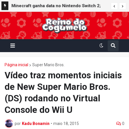
Minecraft ganha data no Nintendo Switch 2;
Super Mario Mash-Up receberá atualização
gráfica exclusiva
Página inicial
Super Mario Bros.
Vídeo traz momentos iniciais
de New Super Mario Bros.
(DS) rodando no Virtual
Console do Wii U
por
Kadu Bonamin
•
maio 18, 2015
0