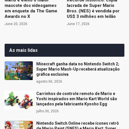
Mario é eleito o maior
Recorde histórico: cópia
mascote dos videogames
lacrada de Super Mario
em enquete da The Game
Bros. (NES) é vendida por
Awards no X
US$ 3 milhões em leilão
June 20, 2026
June 17, 2026
As mais lidas
Minecraft ganha data no Nintendo Switch 2;
Super Mario Mash-Up receberá atualização
gráfica exclusiva
agosto 06, 2026
Carrinhos de controle remoto de Mario e
Yoshi inspirados em Mario Kart World são
lançados pela fabricante Kyosho Egg
julho 30, 2026
Nintendo Switch Online recebe ícones retrô
de Mario Paint (SNES) e Mario Kart: Super