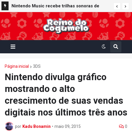
Nintendo Music recebe trilhas sonoras de
Virtual Boy Wario Land, Mario Clash e Mario's
Tennis em adição histórica ao catálogo
Página inicial
3DS
Nintendo divulga gráfico
mostrando o alto
crescimento de suas vendas
digitais nos últimos três anos
por
Kadu Bonamin
•
maio 09, 2015
0