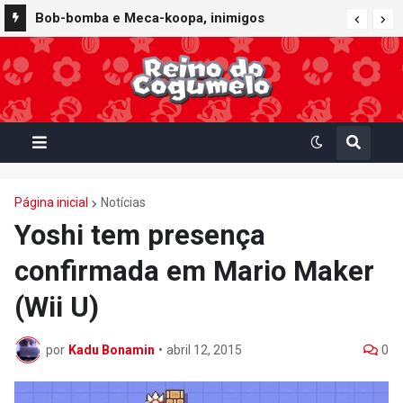
Furuta lança Choco Egg temático de Super
Bob-bomba e Meca-koopa, inimigos
Mario Party Jamboree — Nintendo Switch 2
"mecânicos" de Super Mario, viram brinquedos
Edition + Jamboree TV com 15 miniaturas
de corda no Super Nintendo World
colecionáveis
Página inicial
Notícias
Yoshi tem presença
confirmada em Mario Maker
(Wii U)
por
Kadu Bonamin
•
abril 12, 2015
0