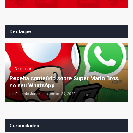
Destaque
~Destaque
Receba conteúdo sobre Super Mario Bros.
no seu WhatsApp
por
Eduardo Jardim
•
setembro 29, 2023
Curiosidades