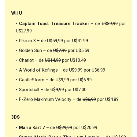
Wii U
Captain Toad: Treasure Tracker
– de
U$39,99
por
U$27.99
Pikmin 3 – de
U$59,99
por U$41.99
Golden Sun – de
U$7,99
por U$5.59
Chariot – de
U$14,99
por U$10.49
A World of Keflings – de
U$9,99
por U$6.99
CastleStorm – de
U$9,99
por U$6.99
Sportsball – de
U$9,99
por U$7.00
F-Zero Maximum Velocity – de
U$6,99
por U$4.89
3DS
Mario Kart 7
– de
U$29,99
por U$20.99