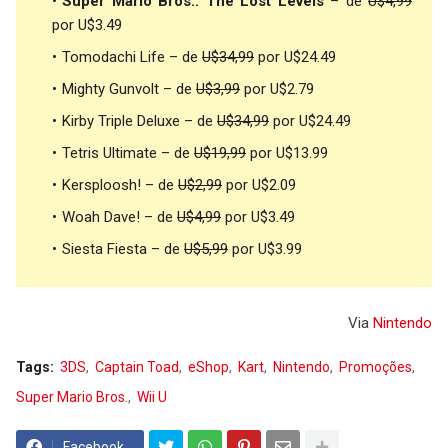
Super Mario Bros.: The Lost Levels
– de
U$4,99
por U$3.49
Tomodachi Life – de
U$34,99
por U$24.49
Mighty Gunvolt – de
U$3,99
por U$2.79
Kirby Triple Deluxe – de
U$34,99
por U$24.49
Tetris Ultimate – de
U$19,99
por U$13.99
Kersploosh! – de
U$2,99
por U$2.09
Woah Dave! – de
U$4,99
por U$3.49
Siesta Fiesta – de
U$5,99
por U$3.99
Via
Nintendo
Tags:
3DS
Captain Toad
eShop
Kart
Nintendo
Promoções
Super Mario Bros.
Wii U
Facebook