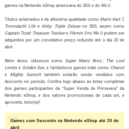
games na Nintendo eShop americana do 3DS e do Wii U.
Títulos aclamados e de altíssima qualidade como
Mario Kart 7
,
Tomodachi Life
e
Kirby: Triple Deluxe
no 3DS, assim como
Captain Toad: Treasure Tracker
e
Pikmin 3
no Wii U podem ser
adquiridos por um convidativo preço reduzido até o dia 20 de
abril.
Além disso, clássicos como
Super Mario Bros.: The Lost
Levels
e
Golden Sun
, e fantásticos games indie como
Chariot
e
Mighty Gunvolt
também estarão sendo vendidos com
desconto no período. Confira logo abaixo as listas completas
dos games participantes da "Super Venda de Primavera" da
Nintendo eShop, e dos valores promocionais de cada um, e
aproveite, leitor(a)!
Games com Desconto na Nintendo eShop até 20 de
abril