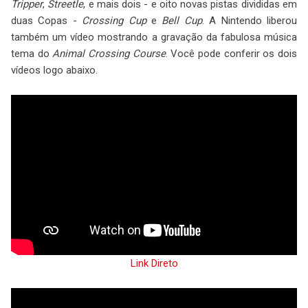
Tripper
,
Streetle
, e mais dois - e oito novas pistas divididas em
duas Copas -
Crossing Cup
e
Bell Cup
. A Nintendo liberou
também um vídeo mostrando a gravação da fabulosa música
tema do
Animal Crossing Course
. Você pode conferir os dois
vídeos logo abaixo.
Link Direto