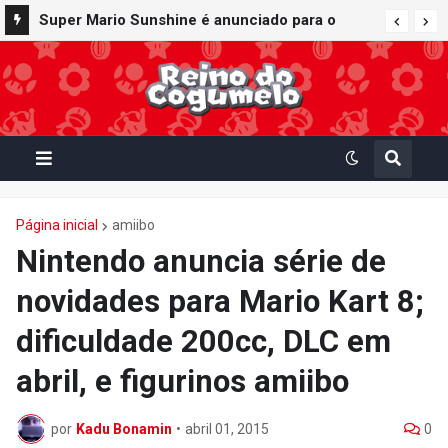
Super Mario Sunshine é anunciado para o
Nintendo GameCube - Nintendo Classics do
Nintendo Switch Online
Página inicial
amiibo
Nintendo anuncia série de
novidades para Mario Kart 8;
dificuldade 200cc, DLC em
abril, e figurinos amiibo
por
Kadu Bonamin
•
abril 01, 2015
0