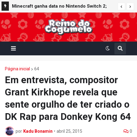
Minecraft ganha data no Nintendo Switch 2;
Super Mario Mash-Up receberá atualização
gráfica exclusiva
Página inicial
64
Em entrevista, compositor
Grant Kirkhope revela que
sente orgulho de ter criado o
DK Rap para Donkey Kong 64
por
Kadu Bonamin
•
abril 25, 2015
0