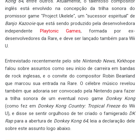
Kong 64
, entre outros. Atualmente, o talentoso compositor
inglês está envolvido na concepção da trilha sonora do
promissor game "Project Ukelele", um "sucessor espiritual" de
Banjo Kazooie
que está sendo produzido pela desenvolvedora
independente
Playtonic Games
, formada por ex-
desenvolvedores da Rare, e deve ser lançado também para Wii
U.
Entrevistado recentemente pelo site
Nintendo News
, Kirkhope
falou sobre assuntos como seu início de carreira em bandas
de rock inglesas, e o convite do compositor Robin Beanland
que marcou sua entrada na Rare. O célebre músico revelou
também que adoraria ser convocado pela Nintendo para fazer
a trilha sonora de um eventual novo game
Donkey Kong
(como fez em
Donkey Kong Country: Tropical Freeze
do Wii
U), e disse se sentir orgulhoso de ter criado o famigerado
DK
Rap
para a abertura de
Donkey Kong 64
; leia a declaração dele
sobre este assunto logo abaixo.