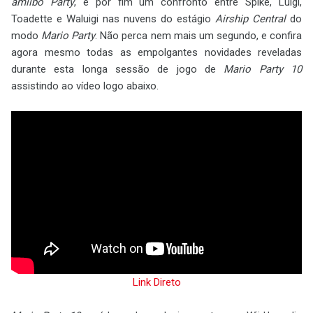
amiibo Party
, e por fim um confronto entre Spike, Luigi,
Toadette e Waluigi nas nuvens do estágio
Airship Central
do
modo
Mario Party
. Não perca nem mais um segundo, e confira
agora mesmo todas as empolgantes novidades reveladas
durante esta longa sessão de jogo de
Mario Party 10
assistindo ao vídeo logo abaixo.
Link Direto