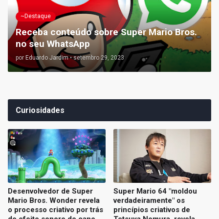
~Destaque
Receba conteúdo sobre Super Mario Bros.
no seu WhatsApp
por
Eduardo Jardim
•
setembro 29, 2023
Curiosidades
Desenvolvedor de Super
Super Mario 64 "moldou
Mario Bros. Wonder revela
verdadeiramente" os
o processo criativo por trás
princípios criativos de
do efeito sonoro do cano
Tetsuya Nomura, revela