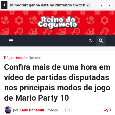
Minecraft ganha data no Nintendo Switch 2;
Super Mario Mash-Up receberá atualização
gráfica exclusiva
Página inicial
Notícias
Confira mais de uma hora em
vídeo de partidas disputadas
nos principais modos de jogo
de Mario Party 10
por
Kadu Bonamin
•
março 11, 2015
0