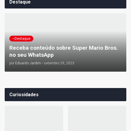
Destaque
~Destaque
Receba conteúdo sobre Super Mario Bros.
no seu WhatsApp
por
Eduardo Jardim
•
setembro 29, 2023
Curiosidades