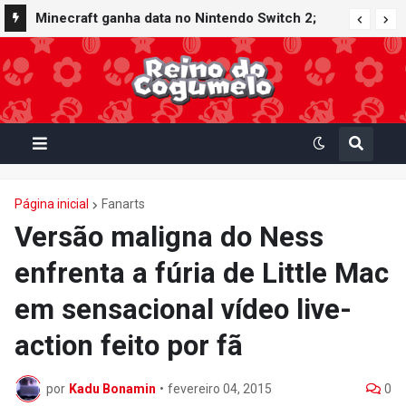
Minecraft ganha data no Nintendo Switch 2;
Super Mario Mash-Up receberá atualização
gráfica exclusiva
Página inicial
Fanarts
Versão maligna do Ness
enfrenta a fúria de Little Mac
em sensacional vídeo live-
action feito por fã
por
Kadu Bonamin
•
fevereiro 04, 2015
0