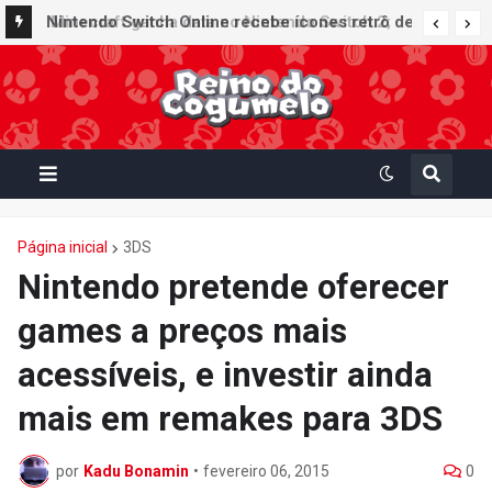
Nintendo Switch Online recebe ícones retrô de
Mario Paint (SNES) e Mario Kart: Super Circuit
(GBA)
Página inicial
3DS
Nintendo pretende oferecer
games a preços mais
acessíveis, e investir ainda
mais em remakes para 3DS
por
Kadu Bonamin
•
fevereiro 06, 2015
0