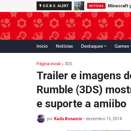
Minecraft 
D.E.B.S. ALERT
NOTÍCIAS
Início
Notícias
Destaques
Games
Página inicial
3DS
Trailer e imagens 
Rumble (3DS) most
e suporte a amiibo
por
Kadu Bonamin
•
dezembro 15, 2014