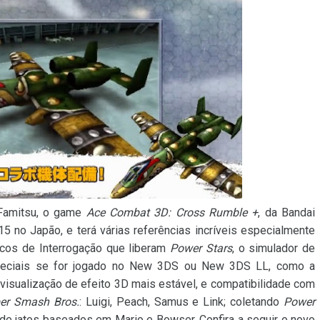
 Famitsu, o game
Ace Combat 3D: Cross Rumble +
, da Bandai
5 no Japão, e terá várias referências incríveis especialmente
cos de Interrogação que liberam
Power Stars
, o simulador de
speciais se for jogado no New 3DS ou New 3DS LL, como a
 visualização de efeito 3D mais estável, e compatibilidade com
er Smash Bros.
: Luigi, Peach, Samus e Link; coletando
Power
de jatos baseados em Mario e Bowser. Confira a seguir o novo