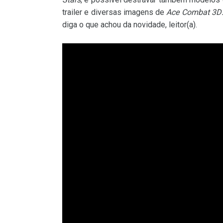
trailer e diversas imagens de
Ace Combat 3D:
diga o que achou da novidade, leitor(a).