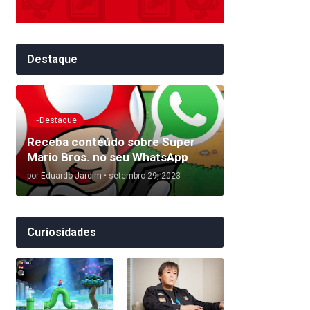
Destaque
~Destaque
Receba conteúdo sobre Super
Mario Bros. no seu WhatsApp
por
Eduardo Jardim
•
setembro 29, 2023
Curiosidades