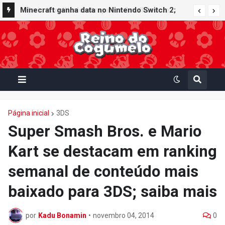
Minecraft ganha data no Nintendo Switch 2;
Super Mario Mash-Up receberá atualização
gráfica exclusiva
Página inicial
3DS
Super Smash Bros. e Mario
Kart se destacam em ranking
semanal de conteúdo mais
baixado para 3DS; saiba mais
por
Kadu Bonamin
•
novembro 04, 2014
0