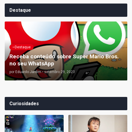
Destaque
~Destaque
Receba conteúdo sobre Super Mario Bros.
no seu WhatsApp
por
Eduardo Jardim
•
setembro 29, 2023
Curiosidades