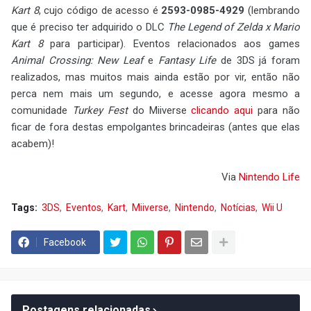
Kart 8
, cujo código de acesso é
2593-0985-4929
(lembrando
que é preciso ter adquirido o DLC
The Legend of Zelda x Mario
Kart 8
para participar). Eventos relacionados aos games
Animal Crossing: New Leaf
e
Fantasy Life
de 3DS já foram
realizados, mas muitos mais ainda estão por vir, então não
perca nem mais um segundo, e acesse agora mesmo a
comunidade
Turkey Fest
do Miiverse
clicando aqui
para não
ficar de fora destas empolgantes brincadeiras (antes que elas
acabem)!
Via
Nintendo Life
Tags:
3DS
Eventos
Kart
Miiverse
Nintendo
Notícias
Wii U
Facebook
Postagens relacionadas