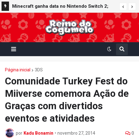
Minecraft ganha data no Nintendo Switch 2;
Super Mario Mash-Up receberá atualização
gráfica exclusiva
Página inicial
3DS
Comunidade Turkey Fest do
Miiverse comemora Ação de
Graças com divertidos
eventos e atividades
por
Kadu Bonamin
•
novembro 27, 2014
0