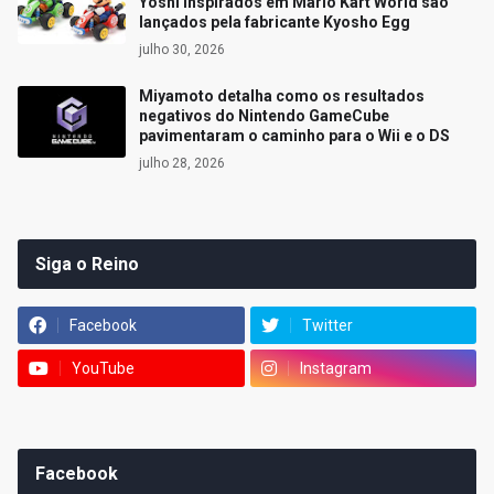
Yoshi inspirados em Mario Kart World são
lançados pela fabricante Kyosho Egg
julho 30, 2026
Miyamoto detalha como os resultados
negativos do Nintendo GameCube
pavimentaram o caminho para o Wii e o DS
julho 28, 2026
Siga o Reino
Facebook
Twitter
YouTube
Instagram
Facebook