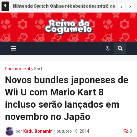
Nintendo Switch Online recebe ícones retrô de
Mario Paint (SNES) e Mario Kart: Super Circuit
(GBA)
Página inicial
Kart
Novos bundles japoneses de
Wii U com Mario Kart 8
incluso serão lançados em
novembro no Japão
por
Kadu Bonamin
•
outubro 16, 2014
0