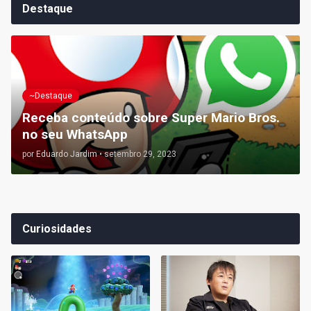
Destaque
~Destaque
Receba conteúdo sobre Super Mario Bros.
no seu WhatsApp
por
Eduardo Jardim
•
setembro 29, 2023
Curiosidades