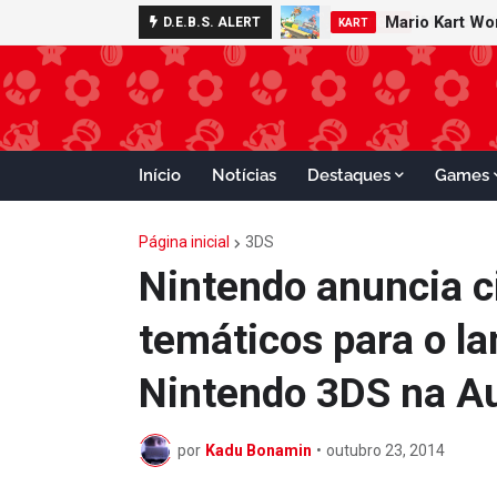
Mario Kart W
Minecraft 
D.E.B.S. ALERT
NOTÍCIAS
KART
Início
Notícias
Destaques
Games
Página inicial
3DS
Nintendo anuncia c
temáticos para o 
Nintendo 3DS na Au
por
Kadu Bonamin
•
outubro 23, 2014