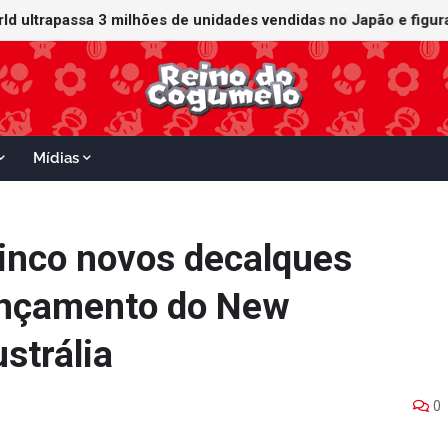
orld ultrapassa 3 milhões de unidades vendidas no Japão e figu
ganha data no Nintendo Switch 2; Super Mario Mash-Up receberá
Mídias
inco novos decalques
lançamento do New
strália
0