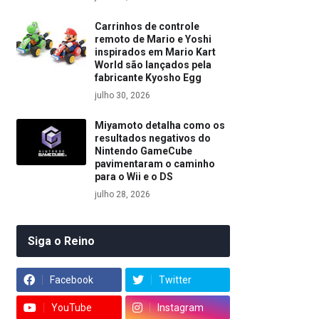
Carrinhos de controle
remoto de Mario e Yoshi
inspirados em Mario Kart
World são lançados pela
fabricante Kyosho Egg
julho 30, 2026
Miyamoto detalha como os
resultados negativos do
Nintendo GameCube
pavimentaram o caminho
para o Wii e o DS
julho 28, 2026
Siga o Reino
Facebook
Twitter
YouTube
Instagram