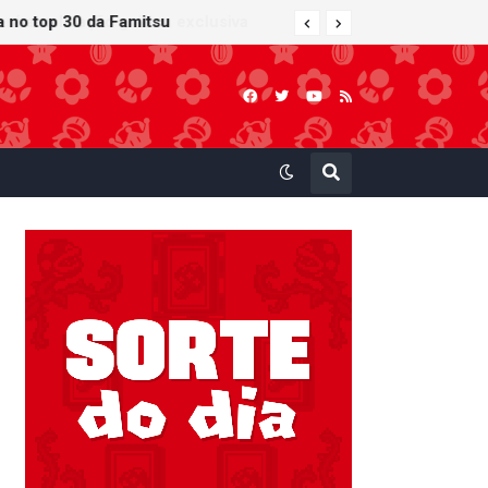
ra no top 30 da Famitsu
 atualização gráfica exclusiva