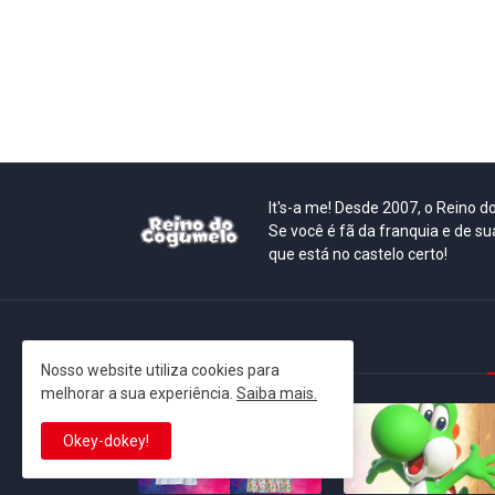
It's-a me! Desde 2007, o Reino 
Se você é fã da franquia e de su
que está no castelo certo!
This is cinema!
Nosso website utiliza cookies para
melhorar a sua experiência.
Saiba mais.
Okey-dokey!