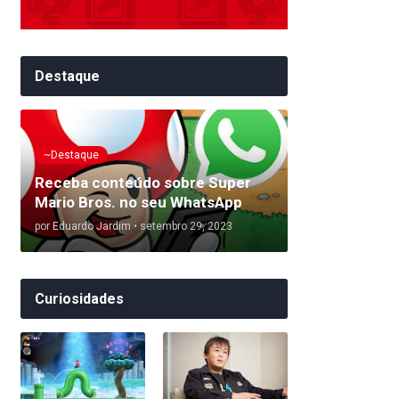
Destaque
~Destaque
Receba conteúdo sobre Super
Mario Bros. no seu WhatsApp
por
Eduardo Jardim
•
setembro 29, 2023
Curiosidades