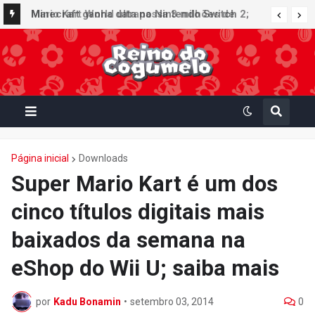
Minecraft ganha data no Nintendo Switch 2;
Mario Kart World ultrapassa 3 milhões de
Super Mario Mash-Up receberá atualização
unidades vendidas no Japão e figura no top 30
gráfica exclusiva
da Famitsu
Página inicial
Downloads
Super Mario Kart é um dos
cinco títulos digitais mais
baixados da semana na
eShop do Wii U; saiba mais
por
Kadu Bonamin
•
setembro 03, 2014
0