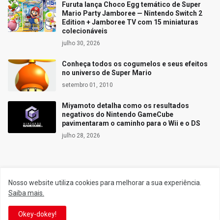
Furuta lança Choco Egg temático de Super
Mario Party Jamboree — Nintendo Switch 2
Edition + Jamboree TV com 15 miniaturas
colecionáveis
julho 30, 2026
Conheça todos os cogumelos e seus efeitos
no universo de Super Mario
setembro 01, 2010
Miyamoto detalha como os resultados
negativos do Nintendo GameCube
pavimentaram o caminho para o Wii e o DS
julho 28, 2026
Siga o Reino
Nosso website utiliza cookies para melhorar a sua experiência.
Saiba mais.
Facebook
Twitter
Okey-dokey!