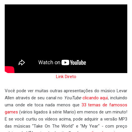
Link Direto
Você pode ver muitas outras apresentações do músico Levar
Allen através de seu canal no
YouTube
clicando aqui
, incluindo
uma onde ele toca nada menos que
33 temas de famosos
games
(vários ligados à série Mario) em menos de um minuto!
E se você curtiu os vídeos acima, pode adquirir a versão MP3
das músicas "Take On The World" e "My Year" - com preço