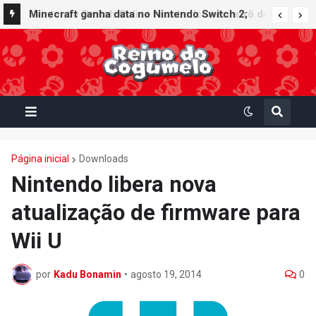
Nintendo Switch Online recebe ícones retrô de
Minecraft ganha data no Nintendo Switch 2;
Mario Paint (SNES) e Mario Kart: Super Circuit
Super Mario Mash-Up receberá atualização
(GBA)
gráfica exclusiva
Página inicial
Downloads
Nintendo libera nova
atualização de firmware para
Wii U
por
Kadu Bonamin
•
agosto 19, 2014
0