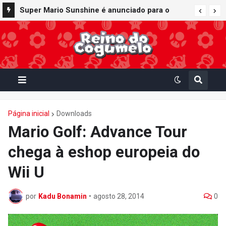
Super Mario Sunshine é anunciado para o
Nintendo GameCube - Nintendo Classics do
Nintendo Switch Online
Página inicial
Downloads
Mario Golf: Advance Tour
chega à eshop europeia do
Wii U
por
Kadu Bonamin
•
agosto 28, 2014
0