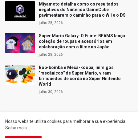
Miyamoto detalha como os resultados
negativos do Nintendo GameCube
pavimentaram o caminho para o Wii e o DS
julho 28, 2026
Super Mario Galaxy: O Filme: BEAMS lança
coleção de roupas e acessórios em
colaboração com o filme no Japão
julho 28, 2026
Bob-bomba e Meca-koopa, inimigos
"mecânicos" de Super Mario, viram
brinquedos de corda no Super Nintendo
World
julho 30, 2026
Siga o Reino
Nosso website utiliza cookies para melhorar a sua experiência.
Saiba mais.
Facebook
Twitter