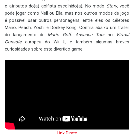
e atributos do(a) golfista escolhido(a). No modo
Story
, você
pode jogar como Neil ou Ella, mas nos outros modos de jogo
é possível usar outros personagens, entre eles os célebres
Mario, Peach, Yoshi e Donkey Kong. Confira abaixo um trailer
do lançamento de
Mario Golf: Advance Tour
no
Virtual
Console
europeu do Wii U, e também algumas breves
curiosidades sobre este divertido game.
Link Direto