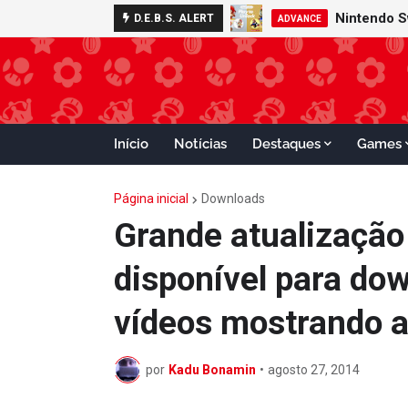
Nintendo S
D.E.B.S. ALERT
ADVANCE
Início
Notícias
Destaques
Games
Página inicial
Downloads
Grande atualização 
disponível para do
vídeos mostrando 
por
Kadu Bonamin
•
agosto 27, 2014