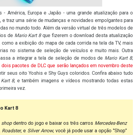
s - América, Europa e Japão - uma grande atualização para o
b
, e traz uma série de mudanças e novidades empolgantes para
as no mundo todo. Além da versão virtual de três modelos de
rios de
Mario Kart 8
que fizerem o download desta atualização
, como a exibição do mapa de cada corrida na tela da TV, mais
horias no sistema de seleção de veículos e muito mais. Outra
 passa a integrar a tela de seleção de modos de
Mario Kart 8
;
s
dois pacotes de DLC que serão lançados em novembro deste
ntir seus oito Yoshis e Shy Guys coloridos. Confira abaixo tudo
 Kart 8
, e também imagens e vídeos mostrando todas estas
rimeira vez.
o Kart 8
o
shop
dentro do jogo e baixar os três carros
Mercedes-Benz
 Roadster
, e
Silver Arrow
; você já pode usar a opção "Shop"