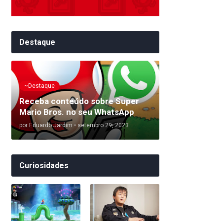
Destaque
~Destaque
Receba conteúdo sobre Super
Mario Bros. no seu WhatsApp
por
Eduardo Jardim
•
setembro 29, 2023
Curiosidades