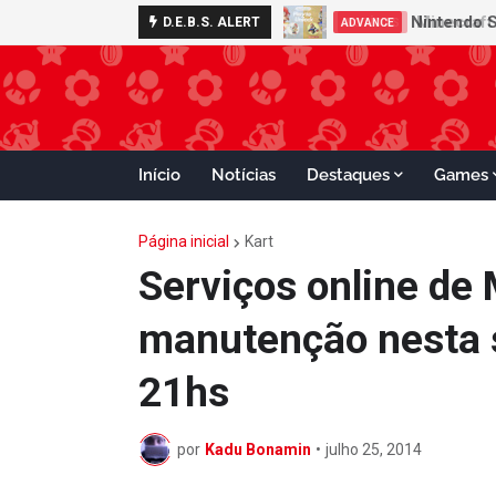
Nintendo S
D.E.B.S. ALERT
ADVANCE
Início
Notícias
Destaques
Games
Página inicial
Kart
Serviços online de 
manutenção nesta s
21hs
por
Kadu Bonamin
•
julho 25, 2014