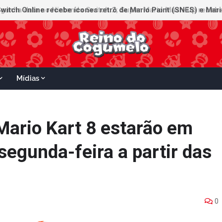
witch Online recebe ícones retrô de Mario Paint (SNES) e Mario
Mídias
Mario Kart 8 estarão em
egunda-feira a partir das
0