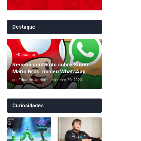
Destaque
~Destaque
Receba conteúdo sobre Super
Mario Bros. no seu WhatsApp
por
Eduardo Jardim
•
setembro 29, 2023
Curiosidades