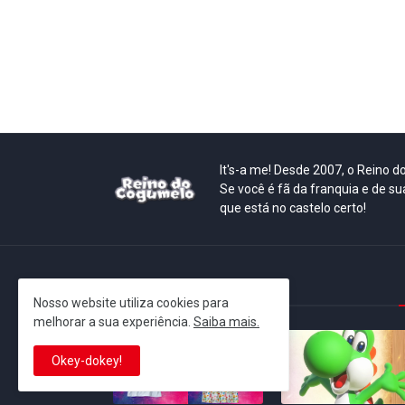
It's-a me! Desde 2007, o Reino 
Se você é fã da franquia e de su
que está no castelo certo!
This is cinema!
Nosso website utiliza cookies para
melhorar a sua experiência.
Saiba mais.
Okey-dokey!