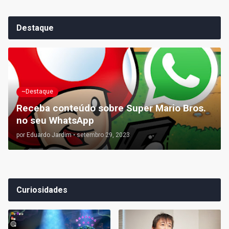
Destaque
~Destaque
Receba conteúdo sobre Super Mario Bros.
no seu WhatsApp
por
Eduardo Jardim
•
setembro 29, 2023
Curiosidades