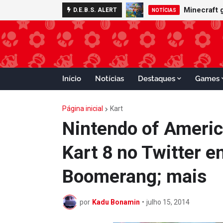
Minecraft 
D.E.B.S. ALERT
NOTÍCIAS
Início
Notícias
Destaques
Games
Página inicial
Kart
Nintendo of Americ
Kart 8 no Twitter e
Boomerang; mais
por
Kadu Bonamin
•
julho 15, 2014