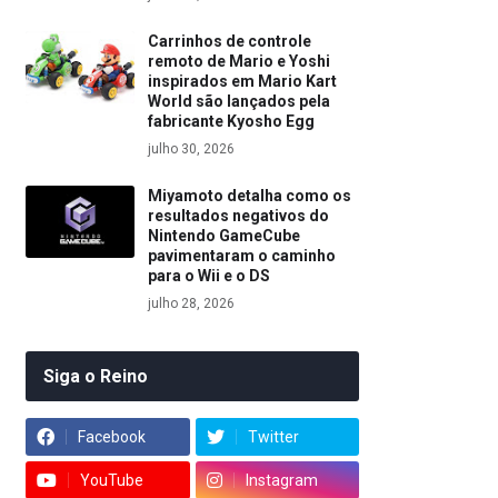
Carrinhos de controle
remoto de Mario e Yoshi
inspirados em Mario Kart
World são lançados pela
fabricante Kyosho Egg
julho 30, 2026
Miyamoto detalha como os
resultados negativos do
Nintendo GameCube
pavimentaram o caminho
para o Wii e o DS
julho 28, 2026
Siga o Reino
Facebook
Twitter
YouTube
Instagram