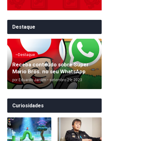
Destaque
~Destaque
Receba conteúdo sobre Super
Mario Bros. no seu WhatsApp
por
Eduardo Jardim
•
setembro 29, 2023
Curiosidades