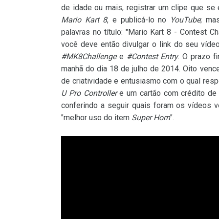
de idade ou mais, registrar um clipe que s
Mario Kart 8
, e publicá-lo no
YouTube
; ma
palavras no título: "Mario Kart 8 - Contest 
você deve então divulgar o link do seu víd
#MK8Challenge
e
#Contest Entry
. O prazo f
manhã do dia 18 de julho de 2014. Oito venc
de criatividade e entusiasmo com o qual res
U Pro Controller
e um cartão com crédito de 
conferindo a seguir quais foram os vídeos 
"melhor uso do item
Super Horn
".