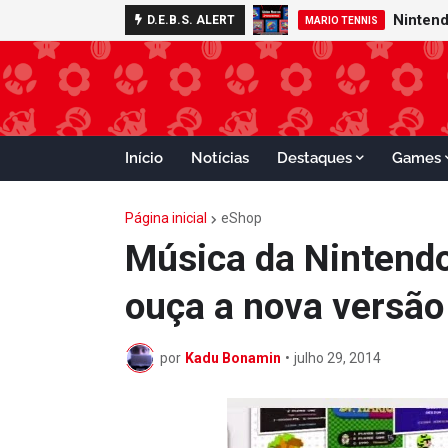
D.E.B.S. ALERT
MARIO TENNIS
Início
Notícias
Destaques
Games
Página inicial
eShop
Música da Nintend
ouça a nova versão
por
Kadu Bonamin
•
julho 29, 2014