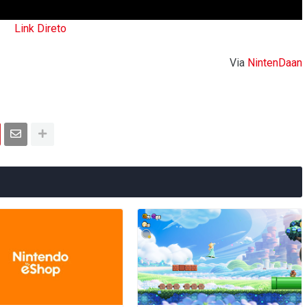
Link Direto
Via
NintenDaan