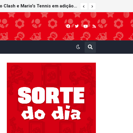
Nintendo Music recebe trilhas sonoras de Virtual Boy Wario Land, Mario Clash e Mario's Tennis em adição histórica ao catálogo