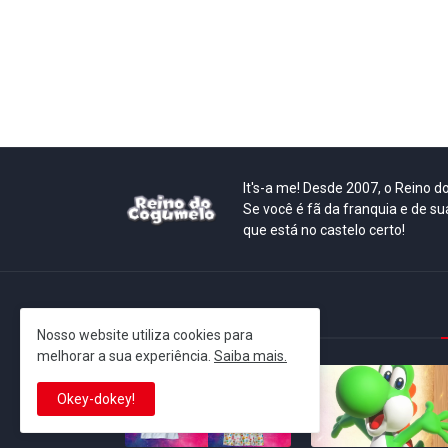
It's-a me! Desde 2007, o Reino 
Se você é fã da franquia e de su
que está no castelo certo!
This is cinema!
Nosso website utiliza cookies para
melhorar a sua experiência.
Saiba mais.
Okey-dokey!