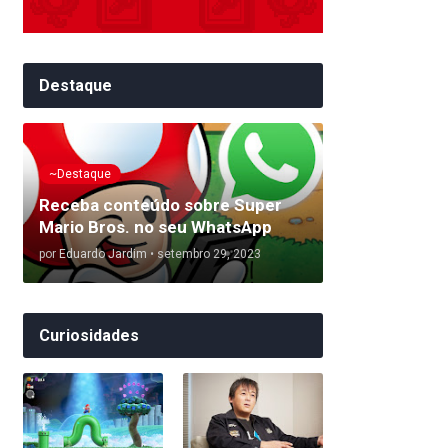
Destaque
~Destaque
Receba conteúdo sobre Super
Mario Bros. no seu WhatsApp
por
Eduardo Jardim
•
setembro 29, 2023
Curiosidades