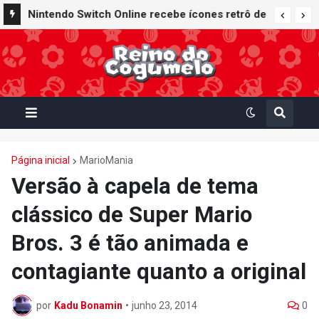
Nintendo Switch Online recebe ícones retrô de
Mario Paint (SNES) e Mario Kart: Super Circuit
(GBA)
Página inicial
MarioMania
Versão à capela de tema
clássico de Super Mario
Bros. 3 é tão animada e
contagiante quanto a original
por
Kadu Bonamin
•
junho 23, 2014
0